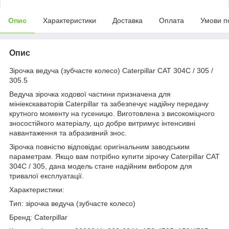
Опис
Характеристики
Доставка
Оплата
Умови п
Опис
Зірочка ведуча (зубчасте колесо) Caterpillar CAT 304C / 305 /
305.5
Ведуча зірочка ходової частини призначена для
мініекскаваторів Caterpillar та забезпечує надійну передачу
крутного моменту на гусеницю. Виготовлена з високоміцного
зносостійкого матеріалу, що добре витримує інтенсивні
навантаження та абразивний знос.
Зірочка повністю відповідає оригінальним заводським
параметрам. Якщо вам потрібно купити зірочку Caterpillar CAT
304C / 305, дана модель стане надійним вибором для
тривалої експлуатації.
Характеристики:
Тип: зірочка ведуча (зубчасте колесо)
Бренд: Caterpillar