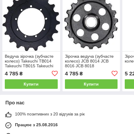
Ведуча зірочка (зубчасте
Зірочка ведуча (зубчасте
Зіро
колесо) Takeuchi TB014
колесо) JCB 8014 JCB
коле
Takeuchi TB015 Takeuchi
8016 JCB 8018
TB016
4 785
4 785
5 2
₴
₴
Купити
Купити
Про нас
100% позитивних з 20 відгуків за рік
Працює з 25.08.2016