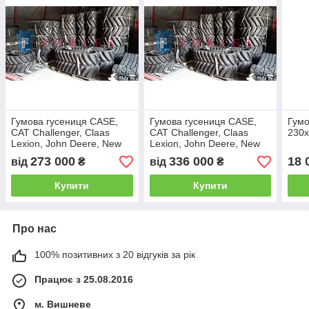
Гумова гусениця CASE,
Гумова гусениця CASE,
Гумо
CAT Challenger, Claas
CAT Challenger, Claas
230х
Lexion, John Deere, New
Lexion, John Deere, New
Holland, Case Quadtrac
Holland, Case Quadtrac
273 000
336 000
18 
від
₴
від
₴
Купити
Купити
Про нас
100% позитивних з 20 відгуків за рік
Працює з 25.08.2016
м. Вишневе