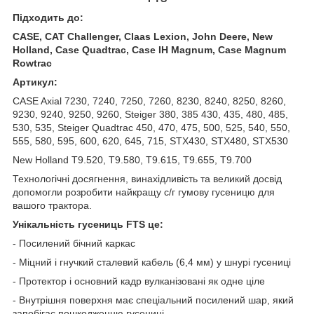
Підходить до:
CASE, CAT Challenger, Claas Lexion, John Deere, New
Holland, Case Quadtrac, Case IH Magnum, Case Magnum
Rowtrac
Артикул:
CASE Axial 7230, 7240, 7250, 7260, 8230, 8240, 8250, 8260,
9230, 9240, 9250, 9260, Steiger 380, 385 430, 435, 480, 485,
530, 535, Steiger Quadtrac 450, 470, 475, 500, 525, 540, 550,
555, 580, 595, 600, 620, 645, 715, STX430, STX480, STX530
New Holland T9.520, T9.580, T9.615, T9.655, T9.700
Технологічні досягнення, винахідливість та великий досвід
допомогли розробити найкращу с/г гумову гусеницю для
вашого трактора.
Унікальність гусениць FTS це:
- Посилений бічний каркас
- Міцний і гнучкий сталевий кабель (6,4 мм) у шнурі гусениці
- Протектор і основний кадр вулканізовані як одне ціле
- Внутрішня поверхня має спеціальний посилений шар, який
запобігає пошкодженню гусениці