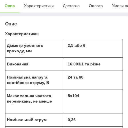
Опис
Характеристики
Доставка
Оплата
Умови п
Опис
Характеристики:
Діаметр умовного
2,5 або 6
проходу, мм
Виконання
16.003/1 та різне
Номінальна напруга
24 та 60
постійного струму, В
Максимальна частота
5х104
перемикань, не менше
Номінальний струм
0,36