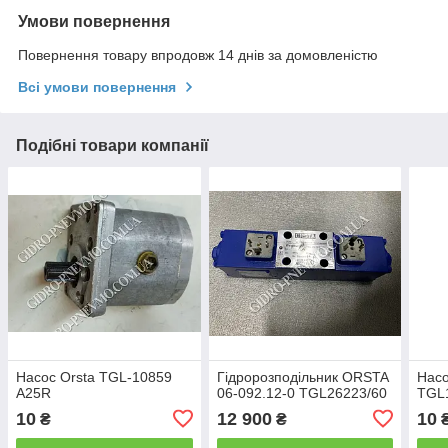
Умови повернення
Повернення товару впродовж 14 днів за домовленістю
Всі умови повернення
Подібні товари компанії
Насос Orsta TGL-10859
Гідророзподільник ORSTA
Нас
A25R
06-092.12-0 TGL26223/60
TGL
10
12 900
10
₴
₴