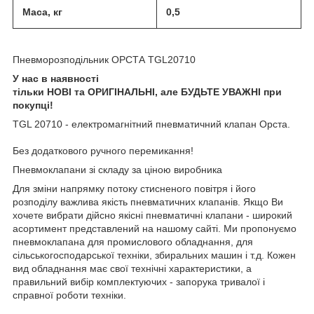
Маса, кг
0,5
Пневморозподільник ОРСТА TGL20710
У нас в наявності
тільки
НОВІ
та
ОР
И
ГІНАЛЬНІ,
але
БУДЬТЕ УВАЖНІ
при
покупці
!
TGL 20710 - електромагнітний пневматичний клапан Орста.
Без додаткового ручного перемикання!
Пневмоклапани зі складу за ціною виробника
Для зміни напрямку потоку стисненого повітря і його
розподілу важлива якість пневматичних клапанів. Якщо Ви
хочете вибрати дійсно якісні пневматичні клапани - широкий
асортимент представлений на нашому сайті. Ми пропонуємо
пневмоклапана для промислового обладнання, для
сільськогосподарської техніки, збиральних машин і т.д. Кожен
вид обладнання має свої технічні характеристики, а
правильний вибір комплектуючих - запорука тривалої і
справної роботи техніки.