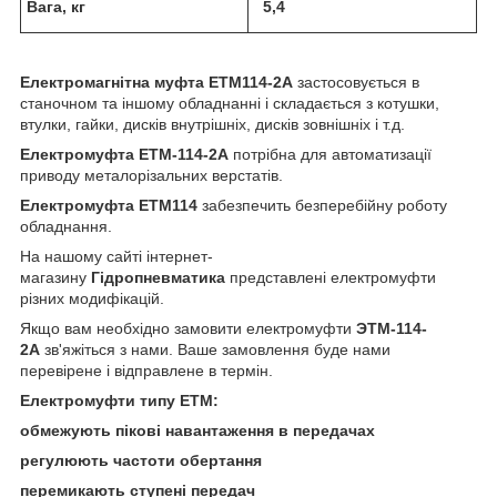
Вага, кг
5,4
Електромагнітна муфта ЕТМ114-2А
застосовується в
станочном та іншому обладнанні і складається з котушки,
втулки, гайки, дисків внутрішніх, дисків зовнішніх і т.д.
Електромуфта ЕТМ-114-2А
потрібна для автоматизації
приводу металорізальних верстатів.
Електромуфта ЕТМ114
забезпечить безперебійну роботу
обладнання.
На нашому сайті інтернет-
магазину
Гідропневматика
представлені електромуфти
різних модифікацій.
Якщо вам необхідно замовити електромуфти
ЭТМ-114-
2А
зв'яжіться з нами. Ваше замовлення буде нами
перевірене і відправлене в термін.
Електромуфти типу ЕТМ:
обмежують пікові навантаження в передачах
регулюють частоти обертання
перемикають ступені передач