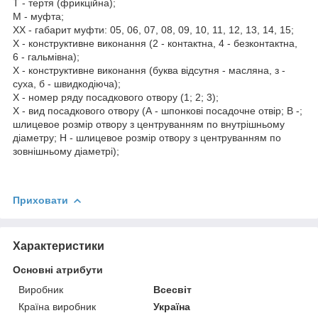
Т - тертя (фрикційна);
М - муфта;
ХХ - габарит муфти: 05, 06, 07, 08, 09, 10, 11, 12, 13, 14, 15;
Х - конструктивне виконання (2 - контактна, 4 - безконтактна,
6 - гальмівна);
Х - конструктивне виконання (буква відсутня - масляна, з -
суха, б - швидкодіюча);
Х - номер ряду посадкового отвору (1; 2; 3);
Х - вид посадкового отвору (А - шпонкові посадочне отвір; В -;
шлицевое розмір отвору з центруванням по внутрішньому
діаметру; Н - шлицевое розмір отвору з центруванням по
зовнішньому діаметрі);
Приховати
Характеристики
Основні атрибути
Виробник
Всесвіт
Країна виробник
Україна