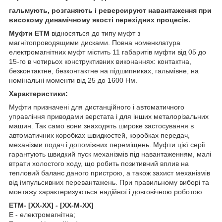
гальмують, розганяють і реверсируют навантаження при
високому динамічному якості перехідних процесів.
Муфти ЕТМ
відносяться до типу муфт з
магнітопроводящими дисками. Повна номенклатура
електромагнітних муфт містить 11 габаритів муфти від 05 до
15-го в чотирьох конструктивних виконаннях: контактна,
безконтактне, безконтактне на підшипниках, гальмівне, на
номінальні моменти від 25 до 1600 Нм.
Характеристики:
Муфти призначені для дистанційного і автоматичного
управління приводами верстата і для інших металорізальних
машин. Так само вони знаходять широке застосування в
автоматичних коробках швидкостей, коробках передач,
механізми подач і допоміжних переміщень. Муфти цієї серії
гарантують швидкий пуск механізмів під навантаженням, малі
втрати холостого ходу, що робить позитивний вплив на
тепловий баланс даного пристрою, а також захист механізмів
від імпульсивних перевантажень. При правильному виборі та
монтажу характеризуються надійної і довговічною роботою.
ЕТМ- [ХХ-ХХ] - [ХХ-М-ХХ]
Е - електромагнітна;