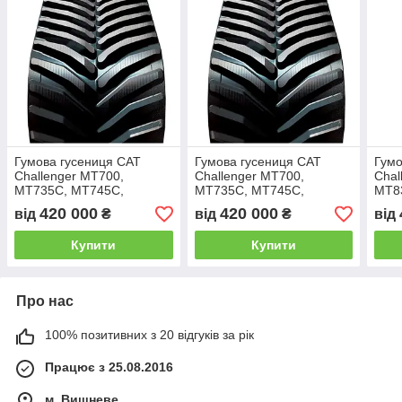
Гумова гусениця CAT
Гумова гусениця CAT
Гумо
Challenger MT700,
Challenger MT700,
Chal
MT735C, MT745C,
MT735C, MT745C,
MT8
MT755C, MT765, MT765C,
MT755C, MT765, MT765C,
MT8
420 000
420 000
від
₴
від
₴
від
MT775C 762мм (30")
MT775C 762мм (30")
MT87
Купити
Купити
Про нас
100% позитивних з 20 відгуків за рік
Працює з 25.08.2016
м. Вишневе