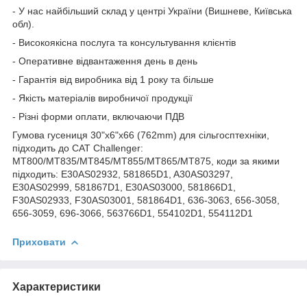
- У нас найбільший склад у центрі України (Вишневе, Київська
обл).
- Високоякісна послуга та консультування клієнтів
- Оперативне відвантаження день в день
- Гарантія від виробника від 1 року та більше
- Якість матеріалів виробничої продукції
- Різні форми оплати, включаючи ПДВ
Гумова гусениця 30"x6"x66 (762mm) для сільгосптехніки,
підходить до CAT Challenger:
MT800/MT835/MT845/MT855/MT865/MT875, коди за якими
підходить: E30AS02932, 581865D1, A30AS03297,
E30AS02999, 581867D1, E30AS03000, 581866D1,
F30AS02933, F30AS03001, 581864D1, 636-3063, 656-3058,
656-3059, 696-3066, 563766D1, 554102D1, 554112D1
Приховати
Характеристики