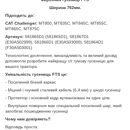
Ширина 762мм.
Підходить до:
CAT Challenger:
MT800, MT835C, MT845C, MT855C,
MT865C, MT875C
Артикул:
581865D1 (581865D1), 581867D1
(E30AS02999), 581866D1 (E30AS03000), 581864D1
(F30AS03001)
Технологічні досягнення, винахідливість та великий досвід
допомогли розробити найкращу с/г гумову гусеницю для
вашого трактора.
Унікальність гусениць FTS це:
- Посилений бічний каркас
- Міцний і гнучкий сталевий кабель (6,4 мм) у шнурі гусениці
- Протектор і основний кадр вулканізовані як одне ціле
- Внутрішня поверхня має спеціальний посилений шар, який
запобігає пошкодженню гусениці
Чому нам довіряють?
Відповідь проста: