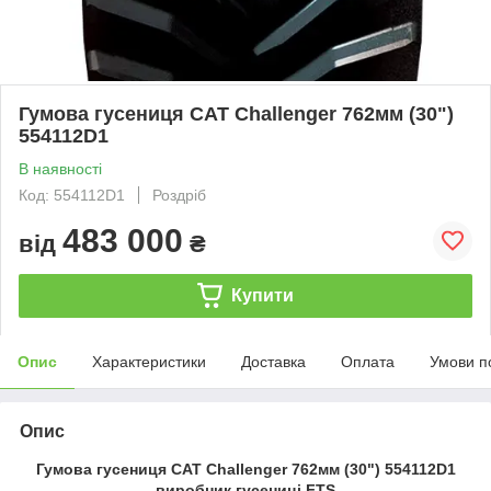
Гумова гусениця CAT Challenger 762мм (30")
554112D1
В наявності
Код: 554112D1
Роздріб
483 000
від
₴
Купити
Опис
Характеристики
Доставка
Оплата
Умови п
Опис
Гумова гусениця CAT Challenger 762мм (30") 554112D1
виробник гусениці FTS