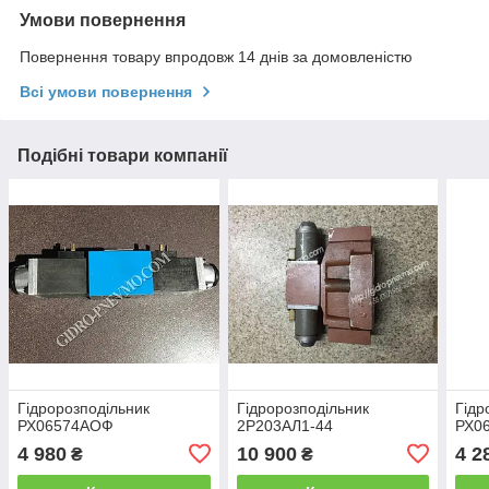
Умови повернення
Повернення товару впродовж 14 днів за домовленістю
Всі умови повернення
Подібні товари компанії
Гідророзподільник
Гідророзподільник
Гідр
РХ06574АОФ
2Р203АЛ1-44
РХ0
4 980
10 900
4 2
₴
₴