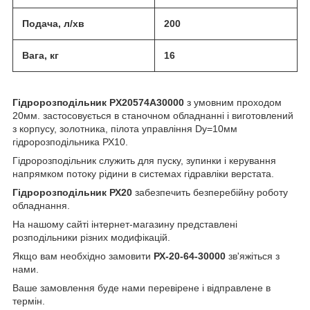
Подача, л/хв
200
Вага, кг
16
Гідророзподільник PX20574А30000
з умовним проходом
20мм. застосовується в станочном обладнанні і виготовлений
з корпусу, золотника, пілота управління Dy=10мм
гідророзподільника РХ10.
Гідророзподільник служить для пуску, зупинки і керування
напрямком потоку рідини в системах гідравліки верстата.
Гідророзподільник РХ20
забезпечить безперебійну роботу
обладнання.
На нашому сайті інтернет-магазину представлені
розподільники різних модифікацій.
Якщо вам необхідно замовити
РХ-20-64-30000
зв'яжіться з
нами.
Ваше замовлення буде нами перевірене і відправлене в
термін.