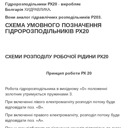
Гідророзподільники РХ20
-
виробляє
Болгарія
ХИДРАВЛИКА
.
Вони аналог гідравлічних розподільників Р203.
СХЕМА УМОВНОГО ПОЗНАЧЕННЯ
ГІДРОРОЗПОДІЛЬНИКІВ РХ20
СХЕМИ РОЗПОДІЛУ РОБОЧОЇ РІДИНИ РХ20
Принцип роботи РХ 20
Робота гідророзподільника в вихідному «0» положенні
золотник утримується пружинами 3.
При включенні лівого електромагніту розподіл потоку буде
відповідати поз. «В».
При включенні правого електромагніту, розподіл потоку буде
відповідати поз. «А».
При цьому відбувається з'єднання каналів відповідно до схем