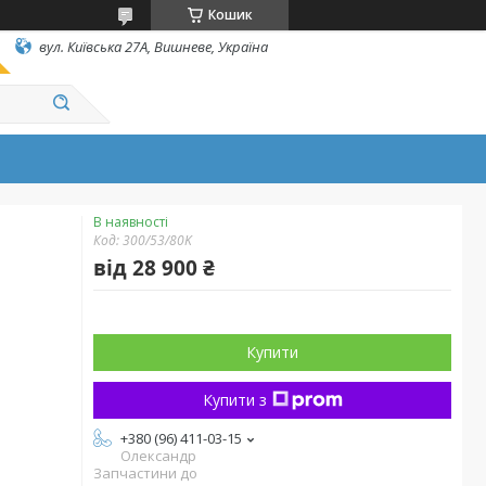
Кошик
вул. Київська 27А, Вишневе, Україна
В наявності
Код:
300/53/80K
від
28 900 ₴
Купити
Купити з
+380 (96) 411-03-15
Олександр
Запчастини до