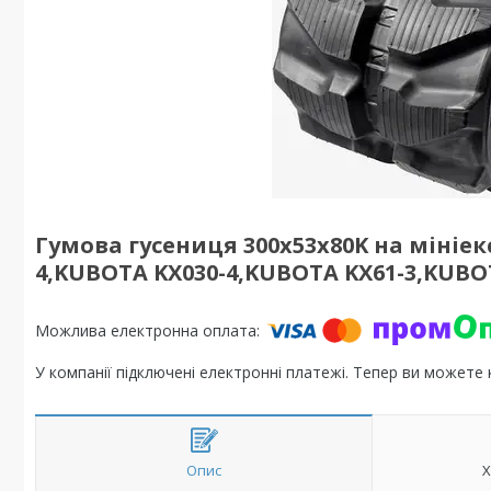
Гумова гусениця 300х53х80K на мініе
4,KUBOTA KX030-4,KUBOTA KX61-3,KUBO
У компанії підключені електронні платежі. Тепер ви можете
Опис
Х