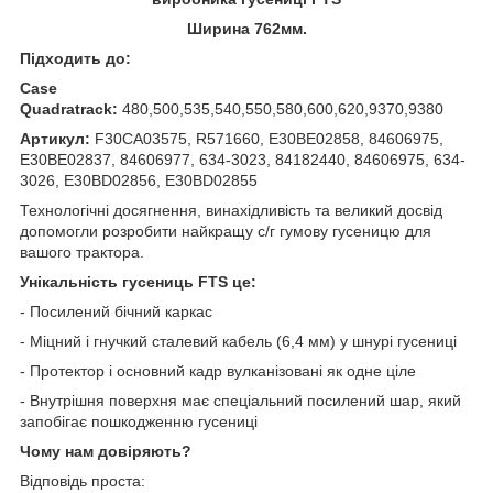
Ширина 762мм.
Підходить до:
Case
Quadratrack:
480,500,535,540,550,580,600,620,9370,9380
Артикул:
F30CA03575, R571660, E30BE02858, 84606975,
E30BE02837, 84606977, 634-3023, 84182440, 84606975, 634-
3026, E30BD02856, E30BD02855
Технологічні досягнення, винахідливість та великий досвід
допомогли розробити найкращу с/г гумову гусеницю для
вашого трактора.
Унікальність гусениць FTS це:
- Посилений бічний каркас
- Міцний і гнучкий сталевий кабель (6,4 мм) у шнурі гусениці
- Протектор і основний кадр вулканізовані як одне ціле
- Внутрішня поверхня має спеціальний посилений шар, який
запобігає пошкодженню гусениці
Чому нам довіряють?
Відповідь проста: