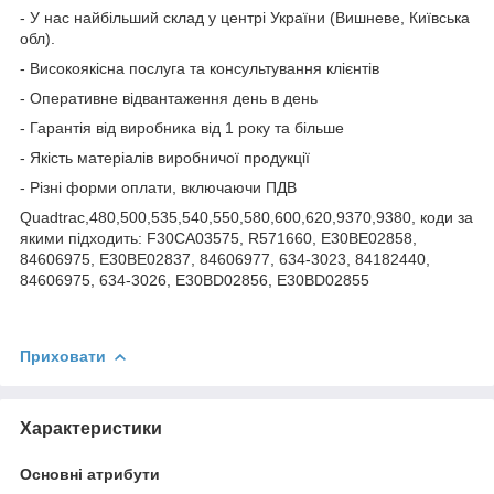
- У нас найбільший склад у центрі України (Вишневе, Київська
обл).
- Високоякісна послуга та консультування клієнтів
- Оперативне відвантаження день в день
- Гарантія від виробника від 1 року та більше
- Якість матеріалів виробничої продукції
- Різні форми оплати, включаючи ПДВ
Quadtrac,480,500,535,540,550,580,600,620,9370,9380, коди за
якими підходить: F30CA03575, R571660, E30BE02858,
84606975, E30BE02837, 84606977, 634-3023, 84182440,
84606975, 634-3026, E30BD02856, E30BD02855
Приховати
Характеристики
Основні атрибути