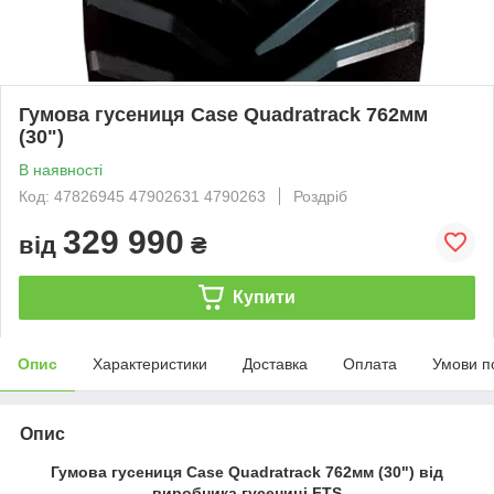
Гумова гусениця Case Quadratrack 762мм
(30")
В наявності
Код: 47826945 47902631 4790263
Роздріб
329 990
від
₴
Купити
Опис
Характеристики
Доставка
Оплата
Умови п
Опис
Гумова гусениця Case Quadratrack 762мм (30") від
виробника гусениці FTS