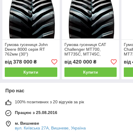
Гумова гусениця John
Гумова гусениця CAT
Гумо
Deere 8000 серія RT
Challenger MT700,
Chal
762мм (30")
MT735C, MT745C,
MT7
MT755C, MT765, MT765C,
MT7
378 000
420 000
від
₴
від
₴
від
MT775C 762мм (30")
MT77
Купити
Купити
Про нас
100% позитивних з 20 відгуків за рік
Працює з 25.08.2016
м. Вишневе
вул. Київська 27А, Вишневе, Україна