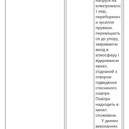
напруги на
електромагні
т якір,
переборююч
и зусилля
пружини,
переміщаєть
ся до упору,
закриваючи
вихід в
атмосферу і
відкриваючи
канал,
з'єднаний з
отвором
підведення
стисненого
повітря.
Повітря
надходить в
канал
споживача.
У деяких
виконаннях