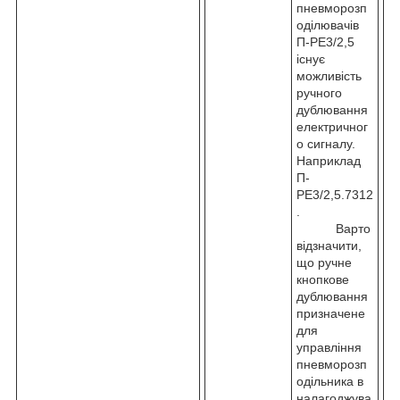
пневморозп
оділювачів
П-РЕ3/2,5
існує
можливість
ручного
дублювання
електричног
о сигналу.
Наприклад
П-
РЕ3/2,5.7312
.
Варто
відзначити,
що ручне
кнопкове
дублювання
призначене
для
управління
пневморозп
одільника в
налагоджува