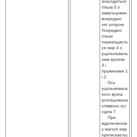
знаходиться
гільза 5 з
завальцован
всередині
неї упором.
Усередині
гільзи
переміщаєть
ся якір 4 з
ущільнюваль
ним вузлом
3 і
пружинами 1
і 2.
Ось
ущільнюваль
ного вузла
розташована
співвісно осі
сідла 7.
При
відключеном
у магніті якір
притискаєтьс