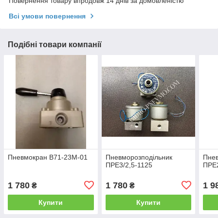
Повернення товару впродовж 14 днів за домовленістю
Всі умови повернення
Подібні товари компанії
Пневмокран В71-23М-01
Пневморозподільник
Пнев
ПРЕ3/2,5-1125
ПРЕ2
1 780
1 780
1 9
₴
₴
Купити
Купити