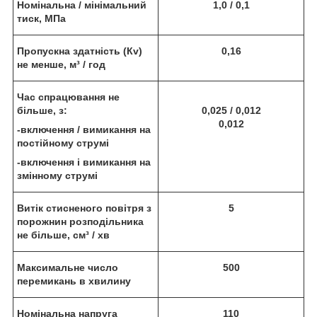
Номінальна / мінімальний
1,0 / 0,1
тиск, МПа
Пропускна здатність (Кv)
0,16
не менше, м³ / год
Час спрацювання не
більше, з:
0,025 / 0,012
0,012
-включення / вимикання на
постійному струмі
-включення і вимикання на
змінному струмі
Витік стисненого повітря з
5
порожнин розподільника
не більше, см³ / хв
Максимальне число
500
перемикань в хвилину
Номінальна напруга
110