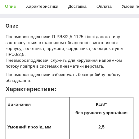
Опис
Характеристики
Доставка
Оплата
Умови п
Опис
Пневморозподільники П-РЭ3/2,5-1125 і інші даного типу
застосовуються в станочном обладнанні і виготовлені з
корпусу, золотника, пружини, сердечника, електрокатушкі
ПРЭ3/2,5.
Пневморозподілювач служить для керування напрямком
потоку повітря в системах пневматики верстата.
Пневморозподільники забезпечать безперебійну роботу
обладнання.
Характеристики:
Виконання
К1/8"
без ручного управління
Умовний прохід, мм
2,5