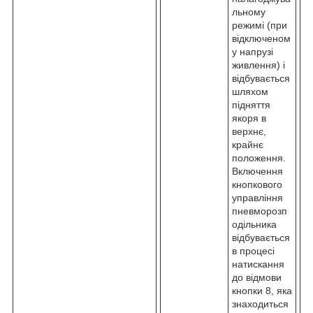
льному
режимі (при
відключеном
у напрузі
живлення) і
відбувається
шляхом
підняття
якоря в
верхнє,
крайнє
положення.
Включення
кнопкового
управління
пневморозп
одільника
відбувається
в процесі
натискання
до відмови
кнопки 8, яка
знаходиться