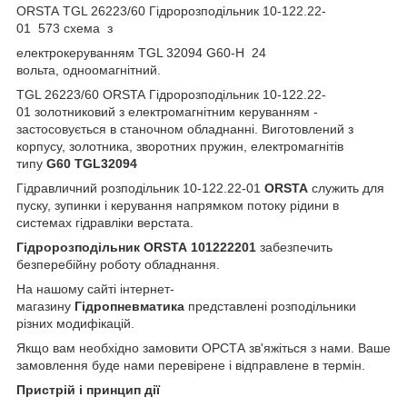
ORSTA TGL 26223/60 Гідророзподільник 10-122.22-
01 573 схема з
електрокеруванням TGL 32094 G60-H 24
вольта, одноомагнітний.
TGL 26223/60 ORSTA Гідророзподільник 10-122.22-
01 золотниковий з електромагнітним керуванням -
застосовується в станочном обладнанні. Виготовлений з
корпусу, золотника, зворотних пружин, електромагнітів
типу
G60 TGL32094
Гідравличний розподільник 10-122.22-01
ORSTA
служить для
пуску, зупинки і керування напрямком потоку рідини в
системах гідравліки верстата.
Гідророзподільник
ORSTA
101222201
забезпечить
безперебійну роботу обладнання.
На нашому сайті інтернет-
магазину
Гідропневматика
представлені розподільники
різних модифікацій.
Якщо вам необхідно замовити ОРСТА
зв'яжіться з нами. Ваше
замовлення буде нами перевірене і відправлене в термін.
Пристрій і принцип дії