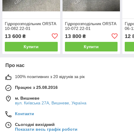
Гідророзподільник ORSTA
Гідророзподільник ORSTA
Гідр
10-082.22-01
10-072.22-01
06-1
13 600
13 800
12 
₴
₴
Купити
Купити
Про нас
100% позитивних з 20 відгуків за рік
Працює з 25.08.2016
м. Вишневе
вул. Київська 27А, Вишневе, Україна
Контакти
Сьогодні вихідний
Показати весь графік роботи