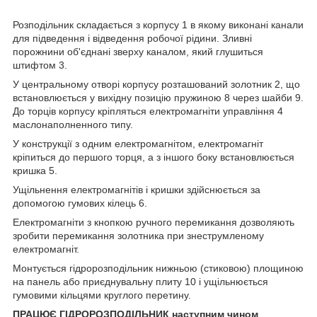
Розподільник складається з корпусу 1 в якому виконані канали
для підведення і відведення робочої рідини. Зливні
порожнини об'єднані зверху каналом, який глушиться
штифтом 3.
У центральному отворі корпусу розташований золотник 2, що
встановлюється у вихідну позицію пружиною 8 через шайби 9.
До торців корпусу кріпляться електромагніти управління 4
маслонаполненного типу.
У конструкції з одним електромагнітом, електромагніт
кріпиться до першого торця, а з іншого боку встановлюється
кришка 5.
Ущільнення електромагнітів і кришки здійснюється за
допомогою гумових кілець 6.
Електромагніти з кнопкою ручного перемикання дозволяють
зробити перемикання золотника при знеструмленому
електромагніт.
Монтується гідророзподільник нижньою (стиковою) площиною
на панель або приєднувальну плиту 10 і ущільнюється
гумовими кільцями круглого перетину.
ПРАЦЮЄ ГІДРОРОЗПОДІЛЬНИК наступним чином