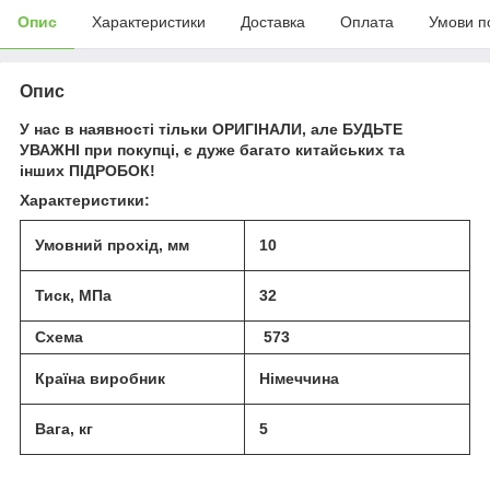
Опис
Характеристики
Доставка
Оплата
Умови п
Опис
У нас в наявності тільки
ОР
И
ГІНАЛИ, але БУДЬТЕ
УВАЖНІ
при покупці,
є дуже б
а
гато к
и
тайс
ь
к
их та
інших
ПІДРОБОК!
Характеристики:
Умовний прохід, мм
10
Тиск, МПа
32
Схема
573
Країна виробник
Німеччина
Вага, кг
5