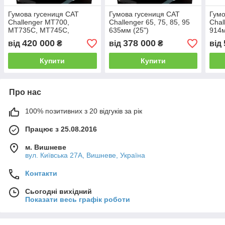
Гумова гусениця CAT
Гумова гусениця CAT
Гумо
Challenger MT700,
Challenger 65, 75, 85, 95
Chal
MT735C, MT745C,
635мм (25")
914м
MT755C, MT765C,
420 000
378 000
від
₴
від
₴
від
MT775C 457мм (18")
Купити
Купити
Про нас
100% позитивних з 20 відгуків за рік
Працює з 25.08.2016
м. Вишневе
вул. Київська 27А, Вишневе, Україна
Контакти
Сьогодні вихідний
Показати весь графік роботи