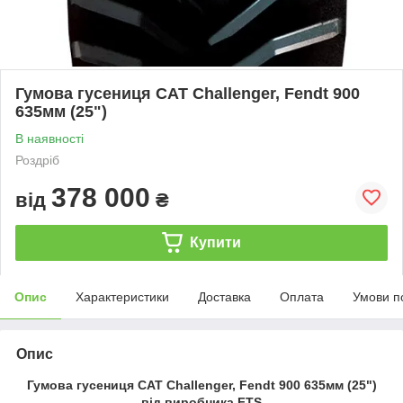
Гумова гусениця CAT Challenger, Fendt 900
635мм (25")
В наявності
Роздріб
378 000
від
₴
Купити
Опис
Характеристики
Доставка
Оплата
Умови п
Опис
Гумова гусениця CAT Challenger, Fendt 900 635мм (25")
від виробника FTS