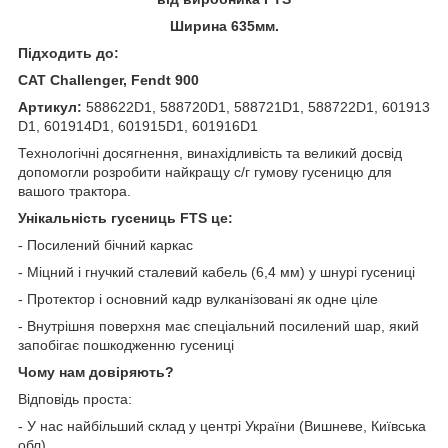
Ширина 635мм.
Підходить до:
CAT Challenger, Fendt 900
Артикул:
588622D1, 588720D1, 588721D1, 588722D1, 601913
D1, 601914D1, 601915D1, 601916D1
Технологічні досягнення, винахідливість та великий досвід
допомогли розробити найкращу с/г гумову гусеницю для
вашого трактора.
Унікальність гусениць FTS це:
- Посилений бічний каркас
- Міцний і гнучкий сталевий кабель (6,4 мм) у шнурі гусениці
- Протектор і основний кадр вулканізовані як одне ціле
- Внутрішня поверхня має спеціальний посилений шар, який
запобігає пошкодженню гусениці
Чому нам довіряють?
Відповідь проста:
- У нас найбільший склад у центрі України (Вишневе, Київська
обл).