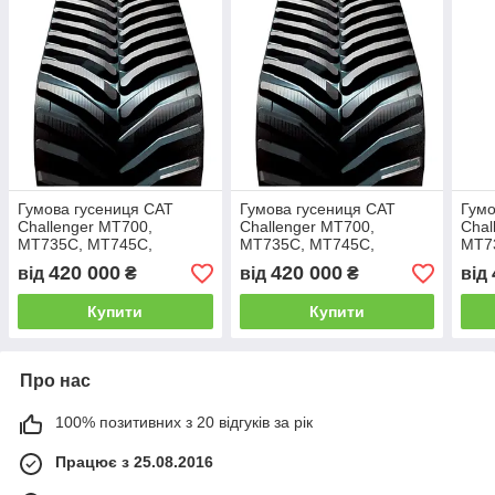
Гумова гусениця CAT
Гумова гусениця CAT
Гумо
Challenger MT700,
Challenger MT700,
Chal
MT735C, MT745C,
MT735C, MT745C,
MT7
MT755C, MT765, MT765C,
MT755C, MT765, MT765C,
MT7
420 000
420 000
від
₴
від
₴
від
MT775C 762мм (30")
MT775C 762мм (30")
MT77
Купити
Купити
Про нас
100% позитивних з 20 відгуків за рік
Працює з 25.08.2016