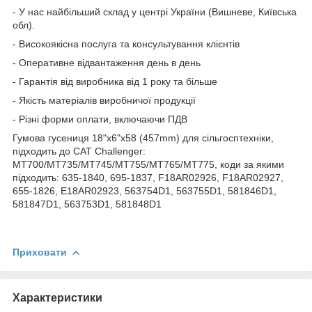
- У нас найбільший склад у центрі України (Вишневе, Київська
обл).
- Високоякісна послуга та консультування клієнтів
- Оперативне відвантаження день в день
- Гарантія від виробника від 1 року та більше
- Якість матеріалів виробничої продукції
- Різні форми оплати, включаючи ПДВ
Гумова гусениця 18"x6"x58 (457mm) для сільгосптехніки,
підходить до CAT Challenger:
MT700/MT735/MT745/MT755/MT765/MT775, коди за якими
підходить: 635-1840, 695-1837, F18AR02926, F18AR02927,
655-1826, E18AR02923, 563754D1, 563755D1, 581846D1,
581847D1, 563753D1, 581848D1
Приховати
Характеристики