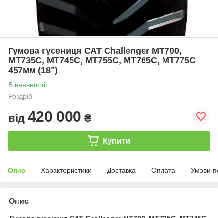
Гумова гусениця CAT Challenger MT700,
MT735C, MT745C, MT755C, MT765C, MT775C
457мм (18")
В наявності
Роздріб
420 000
від
₴
Купити
Опис
Характеристики
Доставка
Оплата
Умови п
Опис
Гумова гусениця CAT Challenger MT700, MT735C, MT745C,