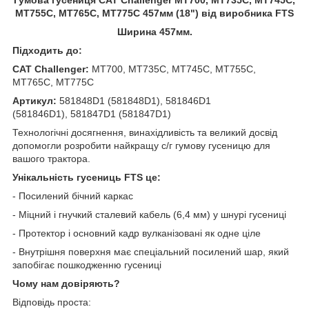
MT755C, MT765C, MT775C 457мм (18") від виробника FTS
Ширина 457мм.
Підходить до:
CAT Challenger:
MT700, MT735C, MT745C, MT755C,
MT765C, MT775C
Артикул:
581848D1 (581848D1), 581846D1
(581846D1), 581847D1 (581847D1)
Технологічні досягнення, винахідливість та великий досвід
допомогли розробити найкращу с/г гумову гусеницю для
вашого трактора.
Унікальність гусениць FTS це:
- Посилений бічний каркас
- Міцний і гнучкий сталевий кабель (6,4 мм) у шнурі гусениці
- Протектор і основний кадр вулканізовані як одне ціле
- Внутрішня поверхня має спеціальний посилений шар, який
запобігає пошкодженню гусениці
Чому нам довіряють?
Відповідь проста: