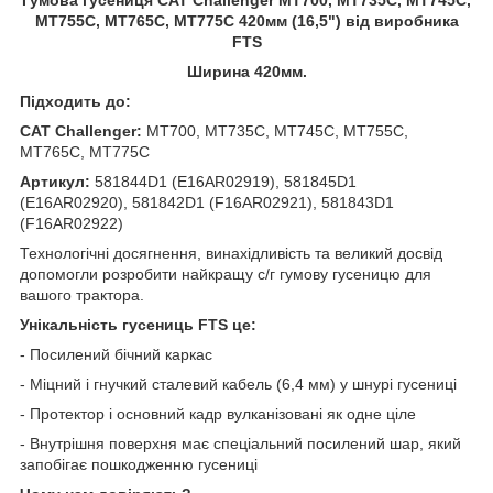
MT755C, MT765C, MT775C 420мм (16,5") від виробника
FTS
Ширина 420мм.
Підходить до:
CAT Challenger:
MT700, MT735C, MT745C, MT755C,
MT765C, MT775C
Артикул:
581844D1 (E16AR02919), 581845D1
(E16AR02920), 581842D1 (F16AR02921), 581843D1
(F16AR02922)
Технологічні досягнення, винахідливість та великий досвід
допомогли розробити найкращу с/г гумову гусеницю для
вашого трактора.
Унікальність гусениць FTS це:
- Посилений бічний каркас
- Міцний і гнучкий сталевий кабель (6,4 мм) у шнурі гусениці
- Протектор і основний кадр вулканізовані як одне ціле
- Внутрішня поверхня має спеціальний посилений шар, який
запобігає пошкодженню гусениці