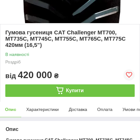
Гумова гусениця CAT Challenger MT700,
MT735C, MT745C, MT755C, MT765C, MT775C
420мм (16,5")
В наявності
Роздріб
420 000
від
₴
Купити
Опис
Характеристики
Доставка
Оплата
Умови п
Опис
Гумова гусениця CAT Challenger MT700, MT735C, MT745C,