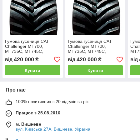
Гумова гусениця CAT
Гумова гусениця CAT
Гумо
Challenger MT700,
Challenger MT700,
Chal
MT735C, MT745C,
MT735C, MT745C,
MT7
MT755C, MT765, MT765C,
MT755C, MT765C,
MT7
420 000
420 000
від
₴
від
₴
від
MT775C 762мм (30")
MT775C 457мм (18")
MT77
Купити
Купити
Про нас
100% позитивних з 20 відгуків за рік
Працює з 25.08.2016
м. Вишневе
вул. Київська 27А, Вишневе, Україна