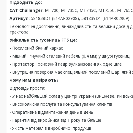
Підходить до:
CAT Challenger:
MT700, MT735C, MT745C, MT755C, MT765C
Артикул:
581838D1 (E14AR02908), 581839D1 (E14AR02909)
Технологічні досягнення, винахідливість та великий досвід
трактора.
Унікальність гусениць FTS це:
- Посилений бічний каркас
- Міцний і гнучкий сталевий кабель (6,4 мм) у шнурі гусениці
- Протектор і основний кадр вулканізовані як одне ціле
- Внутрішня поверхня має спеціальний посилений шар, який
Чому нам довіряють?
Відповідь проста:
- У нас найбільший склад у центрі України (Вишневе, Київськ
- Високоякісна послуга та консультування клієнтів
- Оперативне відвантаження день в день
- Гарантія від виробника від 1 року та більше
- Якість матеріалів виробничої продукції