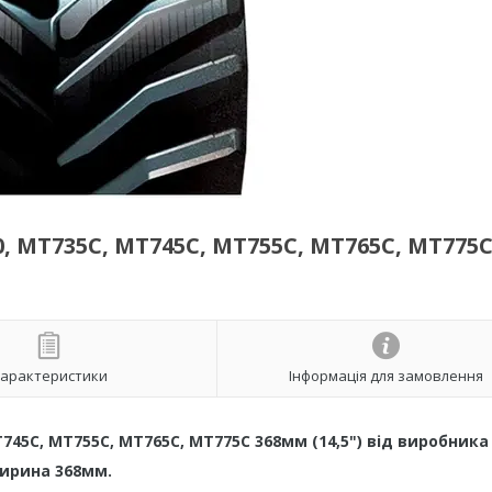
, MT735C, MT745C, MT755C, MT765C, MT775
арактеристики
Інформація для замовлення
745C, MT755C, MT765C, MT775C 368мм (14,5") від виробника
ирина 368мм.