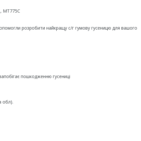
, MT775C
 допомогли розробити найкращу с/г гумову гусеницю для вашого
 запобігає пошкодженню гусениці
а обл).