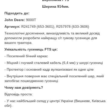
Ширина 914мм.
Підходить до:
John Deere:
9000T
Артикул:
R241749 (653-3601), R257978 (633-3606)
Технологічні досягнення, винахідливість та великий досвід
допомогли розробити найкращу с/г гумову гусеницю для
вашого трактора.
Унікальність гусениць FTS це:
- Посилений бічний каркас
- Міцний і гнучкий сталевий кабель (6,4 мм) у шнурі гусениці
- Протектор і основний кадр вулканізовані як одне ціле
- Внутрішня поверхня має спеціальний посилений шар, який
запобігає пошкодженню гусениці
Чому нам довіряють?
Відповідь проста:
- У нас найбільший склад у центрі України (Вишневе, Київська
обл).