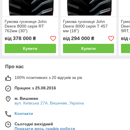
Гумова гусениця John
Гумова гусениця John
Гумо
Deere 8000 серія RT
Deere 8000 серія T 457
Deer
762мм (30")
мм (18")
9RT,
762м
378 000
294 000
від
₴
від
₴
від
Купити
Купити
Про нас
100% позитивних з 20 відгуків за рік
Працює з 25.08.2016
м. Вишневе
вул. Київська 27А, Вишневе, Україна
Контакти
Сьогодні вихідний
Показати весь графік роботи