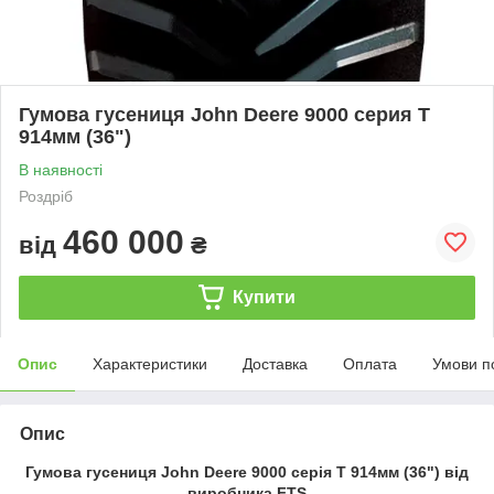
Гумова гусениця John Deere 9000 серия T
914мм (36")
В наявності
Роздріб
460 000
від
₴
Купити
Опис
Характеристики
Доставка
Оплата
Умови п
Опис
Гумова гусениця John Deere 9000 серія T 914мм (36") від
виробника FTS