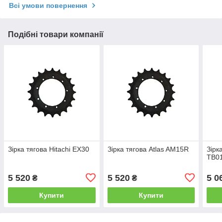
Всі умови повернення
Подібні товари компанії
Зірка тягова Hitachi EX30
Зірка тягова Atlas AM15R
Зірк
TB0
5 520
5 520
5 0
₴
₴
Купити
Купити