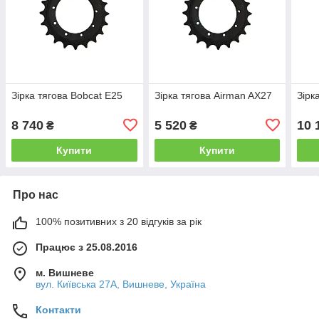
Зірка тягова Bobcat E25
Зірка тягова Airman AX27
Зірк
8 740
5 520
10 
₴
₴
Купити
Купити
Про нас
100% позитивних з 20 відгуків за рік
Працює з 25.08.2016
м. Вишневе
вул. Київська 27А, Вишневе, Україна
Контакти