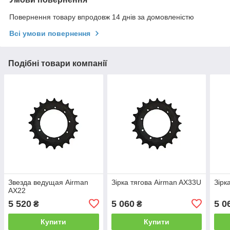
Повернення товару впродовж 14 днів за домовленістю
Всі умови повернення
Подібні товари компанії
Звезда ведущая Airman
Зірка тягова Airman AX33U
Зірк
AX22
5 520
5 060
5 0
₴
₴
Купити
Купити