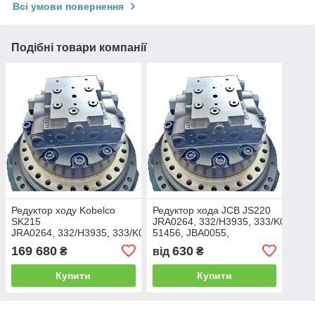
Всі умови повернення
Подібні товари компанії
Редуктор ходу Kobelco
Редуктор хода JCB JS220
SK215
JRA0264, 332/H3935, 333/K0684, 1
JRA0264, 332/H3935, 333/K0684, 170VP39, 20460-
51456, JBA0055,
51456, JBA0055,
05/903805
169 680
630
₴
від
₴
05/903805
Купити
Купити