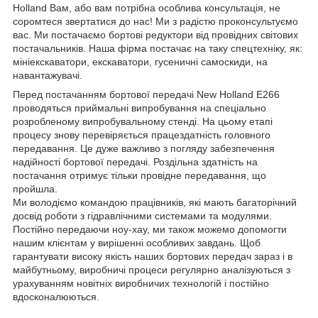
Holland Вам, або вам потрібна особлива консультація, не
соромтеся звертатися до нас! Ми з радістю проконсультуємо
вас. Ми постачаємо бортові редуктори від провідних світових
постачальників. Наша фірма постачає на таку спецтехніку, як:
мініекскаватори, екскаватори, гусеничні самоскиди, на
навантажувачі.
Перед постачанням бортової передачі New Holland E266
проводяться приймальні випробування на спеціально
розробленому випробувальному стенді. На цьому етапі
процесу знову перевіряється працездатність головного
передавання. Це дуже важливо з погляду забезпечення
надійності бортової передачі. Роздільна здатність на
постачання отримує тільки провідне передавання, що
пройшла.
Ми володіємо командою працівників, які мають багаторічний
досвід роботи з гідравлічними системами та модулями.
Постійно передаючи ноу-хау, ми також можемо допомогти
нашим клієнтам у вирішенні особливих завдань. Щоб
гарантувати високу якість наших бортових передач зараз і в
майбутньому, виробничі процеси регулярно аналізуються з
урахуванням новітніх виробничих технологій і постійно
вдосконалюються.