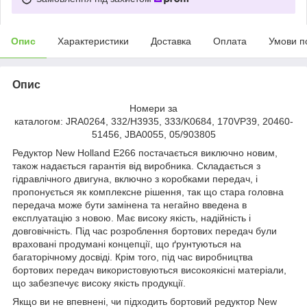
Опис
Характеристики
Доставка
Оплата
Умови п
Опис
Номери за
каталогом: JRA0264, 332/H3935, 333/K0684, 170VP39, 20460-
51456, JBA0055, 05/903805
Редуктор New Holland E266 постачається виключно новим,
також надається гарантія від виробника. Складається з
гідравлічного двигуна, включно з коробками передач, і
пропонується як комплексне рішення, так що стара головна
передача може бути замінена та негайно введена в
експлуатацію з новою. Має високу якість, надійність і
довговічність. Під час розроблення бортових передач були
враховані продумані концепції, що ґрунтуються на
багаторічному досвіді. Крім того, під час виробництва
бортових передач використовуються високоякісні матеріали,
що забезпечує високу якість продукції.
Якщо ви не впевнені, чи підходить бортовий редуктор New