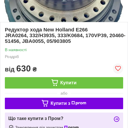
Редуктор хода New Holland E266
JRA0264, 332/H3935, 333/K0684, 170VP39, 20460-
51456, JBA0055, 05/903805
В наявності
Роздріб
630
від
₴
Купити
або
Купити з
Що таке купити з Пром?
Замовлення під захистом