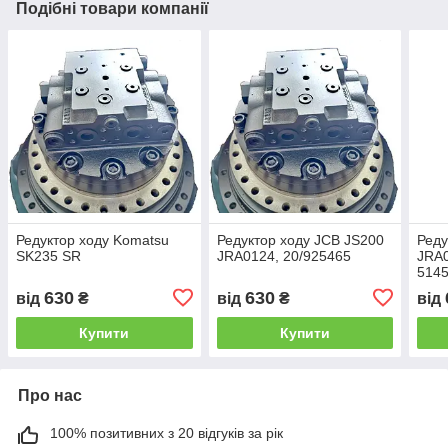
Подібні товари компанії
Редуктор ходу Komatsu
Редуктор ходу JCB JS200
Реду
SK235 SR
JRA0124, 20/925465
JRA0
5145
05/9
630
630
від
₴
від
₴
від
Купити
Купити
Про нас
100% позитивних з 20 відгуків за рік