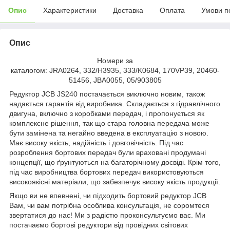
Опис
Характеристики
Доставка
Оплата
Умови п
Опис
Номери за
каталогом: JRA0264, 332/H3935, 333/K0684, 170VP39, 20460-
51456, JBA0055, 05/903805
Редуктор JCB JS240 постачається виключно новим, також
надається гарантія від виробника. Складається з гідравлічного
двигуна, включно з коробками передач, і пропонується як
комплексне рішення, так що стара головна передача може
бути замінена та негайно введена в експлуатацію з новою.
Має високу якість, надійність і довговічність. Під час
розроблення бортових передач були враховані продумані
концепції, що ґрунтуються на багаторічному досвіді. Крім того,
під час виробництва бортових передач використовуються
високоякісні матеріали, що забезпечує високу якість продукції.
Якщо ви не впевнені, чи підходить бортовий редуктор JCB
Вам, чи вам потрібна особлива консультація, не соромтеся
звертатися до нас! Ми з радістю проконсультуємо вас. Ми
постачаємо бортові редуктори від провідних світових