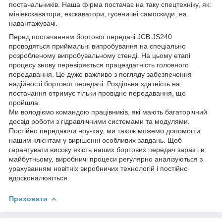
постачальників. Наша фірма постачає на таку спецтехніку, як:
мініекскаватори, екскаватори, гусеничні самоскиди, на
навантажувачі.
Перед постачанням бортової передачі JCB JS240
проводяться приймальні випробування на спеціально
розробленому випробувальному стенді. На цьому етапі
процесу знову перевіряється працездатність головного
передавання. Це дуже важливо з погляду забезпечення
надійності бортової передачі. Роздільна здатність на
постачання отримує тільки провідне передавання, що
пройшла.
Ми володіємо командою працівників, які мають багаторічний
досвід роботи з гідравлічними системами та модулями.
Постійно передаючи ноу-хау, ми також можемо допомогти
нашим клієнтам у вирішенні особливих завдань. Щоб
гарантувати високу якість наших бортових передач зараз і в
майбутньому, виробничі процеси регулярно аналізуються з
урахуванням новітніх виробничих технологій і постійно
вдосконалюються.
Приховати