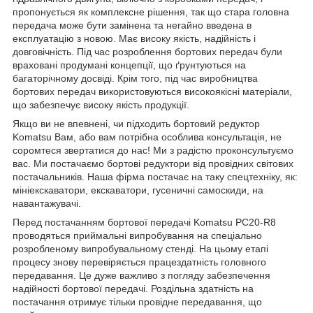
пропонується як комплексне рішення, так що стара головна
передача може бути замінена та негайно введена в
експлуатацію з новою. Має високу якість, надійність і
довговічність. Під час розроблення бортових передач були
враховані продумані концепції, що ґрунтуються на
багаторічному досвіді. Крім того, під час виробництва
бортових передач використовуються високоякісні матеріали,
що забезпечує високу якість продукції.
Якщо ви не впевнені, чи підходить бортовий редуктор
Komatsu Вам, або вам потрібна особлива консультація, не
соромтеся звертатися до нас! Ми з радістю проконсультуємо
вас. Ми постачаємо бортові редуктори від провідних світових
постачальників. Наша фірма постачає на таку спецтехніку, як:
мініекскаватори, екскаватори, гусеничні самоскиди, на
навантажувачі.
Перед постачанням бортової передачі Komatsu PC20-R8
проводяться приймальні випробування на спеціально
розробленому випробувальному стенді. На цьому етапі
процесу знову перевіряється працездатність головного
передавання. Це дуже важливо з погляду забезпечення
надійності бортової передачі. Роздільна здатність на
постачання отримує тільки провідне передавання, що