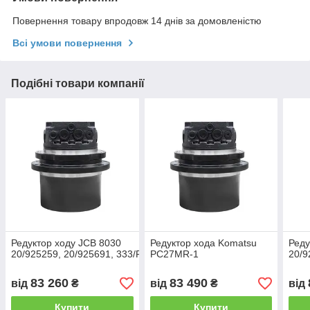
Повернення товару впродовж 14 днів за домовленістю
Всі умови повернення
Подібні товари компанії
Редуктор ходу JCB 8030
Редуктор хода Komatsu
Реду
20/925259, 20/925691, 333/P8809
PC27MR-1
20/9
83 260
83 490
від
₴
від
₴
від
Купити
Купити