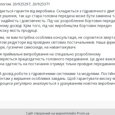
логом: 20/925297, 20/925371
ється гарантія від виробника. Складається з гідравлічного двиг
е рішення, так що стара головна передача може бути замінена т
 надійність і довговічність. Під час розроблення бортових перед
ному досвіді. Крім того, під час виробництва бортових передач
оку якість продукції.
ам, чи вам потрібна особлива консультація, не соромтеся зверт
ові редуктори від провідних світових постачальників. Наша фірм
ори, гусеничні самоскиди, на навантажувачі.
я приймальні випробування на спеціально розробленому
евіряється працездатність головного передавання. Це дуже важл
ьна здатність на постачання отримує тільки провідне передаванн
й досвід роботи з гідравлічними системами та модулями. Постійн
нтам у вирішенні особливих завдань. Щоб гарантувати високу я
процеси регулярно аналізуються з урахуванням новітніх виробни
Сайт створений на маркетплейсі
Prom.ua