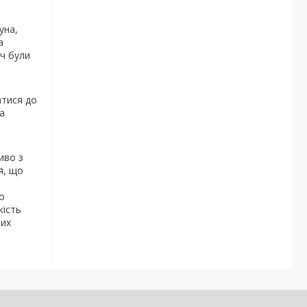
уна,
а
ач були
атися до
а
иво з
я, що
о
кість
чих