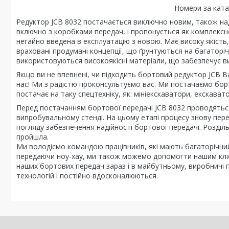
Номери за ката
Редуктор JCB 8032 постачається виключно новим, також нада
включно з коробками передач, і пропонується як комплексн
негайно введена в експлуатацію з новою. Має високу якість,
враховані продумані концепції, що ґрунтуються на багаторіч
використовуються високоякісні матеріали, що забезпечує вис
Якщо ви не впевнені, чи підходить бортовий редуктор JCB В
нас! Ми з радістю проконсультуємо вас. Ми постачаємо борт
постачає на таку спецтехніку, як: мініекскаватори, екскават
Перед постачанням бортової передачі JCB 8032 проводятьс
випробувальному стенді. На цьому етапі процесу знову пер
погляду забезпечення надійності бортової передачі. Розділ
пройшла.
Ми володіємо командою працівників, які мають багаторічни
передаючи ноу-хау, ми також можемо допомогти нашим кліє
наших бортових передач зараз і в майбутньому, виробничі 
технологій і постійно вдосконалюються.