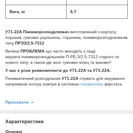
Вага, кг
6,7
У71-22А Пневморозподілювач
виготовлений з корпусу,
поршнів, гумових ущільнень, глушника, пневморозподілювачів
типу
ПРЭ3/2,5-7312
Велика
ПРОБЛЕМА
що часто виходять з ладу
керуючі пневморозподільникіи П-РЕ-3/2,5-7312 старого та
нового типу, а також іде знос гумових кілец та манжет!
У нас є різні ремкомплекти до У71-22А та У71-22А.
Пневматичний розподільник
У71-22А
служить для керування
напрямком потоку повітря в системах
пневматики
верстата.
Приховати
Характеристики
Основні