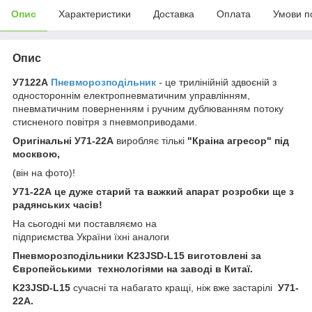
Опис
Характеристики
Доставка
Оплата
Умови п
Опис
У7122А
Пневморозподільник
- це трилінійній здвоєній з
одностороннім електропневматичним управлінням,
пневматичним поверненням і ручним дублюванням потоку
стисненого повітря з пневмоприводами.
О
ригінальні
У71-22А
виробляє тількі
"
Краіна агресор
"
під
москвою,
(він на фото)!
У71-22А це дуже старий та важкий апарат розробки ще з
радянських часів!
На сьогодні ми поставляємо на
підприємства України їхні аналоги
Пневморозподільники K23JSD-L15 виготовлені за
Європейськими технологіями на заводі в Китаї.
K23JSD-L15
сучасні та
набагато кращі, ніж вже застарілі
У71-
22А.