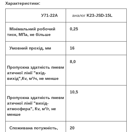
Характеристики:
У71-22А
аналог
K23-JSD-15L
Мінімальний робочий
0,25
тиск, МПа, не більше
Умовний прохід
, мм
16
8,0
Пропускна здатність пневм
атичної лінії "вхід-
вихід",
Кv, м³/ч,
не менше
10,5
Пропускна здатність пневм
атичної лінії "вихід-
атмосфера"
, Кv, м³/
г
,
не
менше
Споживана потужність
,
20