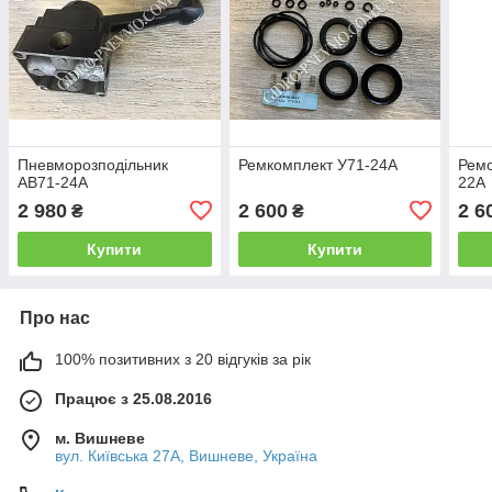
Пневморозподільник
Ремкомплект У71-24А
Ремо
АВ71-24А
22А
2 980
2 600
2 6
₴
₴
Купити
Купити
Про нас
100% позитивних з 20 відгуків за рік
Працює з 25.08.2016
м. Вишневе
вул. Київська 27А, Вишневе, Україна