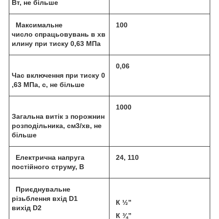
Вт,
не більше
Максимальне
100
число спрацьовувань в хв
илину при тиску
0,63 МПа
0,06
Час включення при тиску
0
,63 МПа, с,
не більше
1000
Загальна витік з порожнин
розподільника
, см3/
хв
,
не
більше
Електрична напруга
24, 110
постійного струму
, В
Приєднувальне
різьблення
вх
і
д D1
К ½”
в
и
х
і
д D2
К ¾”