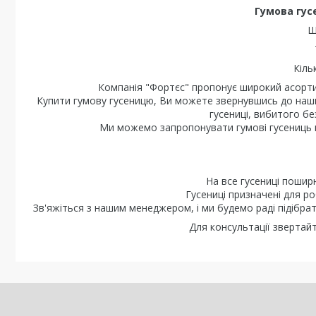
Гумова гус
Ш
Кіль
Компанія "Фортєс" пропонує широкий асортим
Купити гумову гусеницю, Ви можете звернувшись до наших
гусениці, вибитого бе
Ми можемо запропонувати гумові гусениць в н
На все гусениці поширю
Гусениці призначені для ро
Зв'яжіться з нашим менеджером, і ми будемо раді підібрат
Для консультації звертай