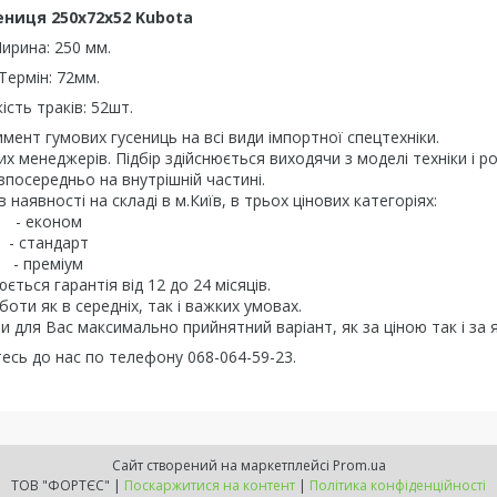
ениця 250х72х52 Kubota
ирина: 250 мм.
Термін: 72мм.
кість траків: 52шт.
ент гумових гусениць на всі види імпортної спецтехніки.
 менеджерів. Підбір здійснюється виходячи з моделі техніки і ро
зпосередньо на внутрішній частині.
аявності на складі в м.Київ, в трьох цінових категоріях:
- економ
- стандарт
- преміум
ється гарантія від 12 до 24 місяців.
боти як в середніх, так і важких умовах.
и для Вас максимально прийнятний варіант, як за ціною так і за я
тесь до нас по телефону 068-064-59-23.
Сайт створений на маркетплейсі
Prom.ua
ТОВ "ФОРТЄС" |
Поскаржитися на контент
|
Політика конфіденційності