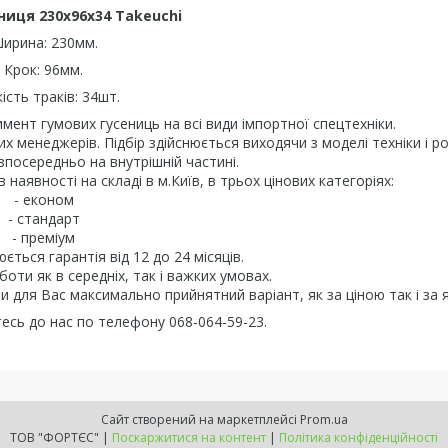
ниця 230х96х34 Takeuchi
ирина: 230мм.
Крок: 96мм.
кість траків: 34шт.
ент гумових гусениць на всі види імпортної спецтехніки.
 менеджерів. Підбір здійснюється виходячи з моделі техніки і ро
зпосередньо на внутрішній частині.
аявності на складі в м.Київ, в трьох цінових категоріях:
- економ
- стандарт
- преміум
ється гарантія від 12 до 24 місяців.
боти як в середніх, так і важких умовах.
и для Вас максимально прийнятний варіант, як за ціною так і за я
тесь до нас по телефону 068-064-59-23.
Сайт створений на маркетплейсі
Prom.ua
ТОВ "ФОРТЄС" |
Поскаржитися на контент
|
Політика конфіденційності