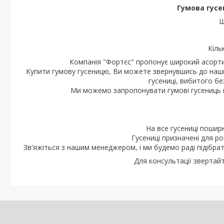
Гумова гусе
Ш
Кіль
Компанія "Фортєс" пропонує широкий асортим
Купити гумову гусеницю, Ви можете звернувшись до наших
гусениці, вибитого бе
Ми можемо запропонувати гумові гусениць в н
На все гусениці поширю
Гусениці призначені для ро
Зв'яжіться з нашим менеджером, і ми будемо раді підібрат
Для консультації звертай