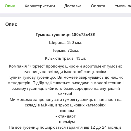
Опис
Характеристики
Доставка
Оплата
Умови п
Опис
Гумова гусениця 180x72x43K
Ширина: 180 мм.
Термін: 72мм.
Кількість траків: 43шт.
Компанія "Фортєс" пропонує широкий асортимент гумових
гусениць на всі види імпортної спецтехніки.
Купити гумову гусеницю, Ви можете звернувшись до наших
менеджерів. Підбір здійснюється виходячи з моделі техніки і
розміру гусениці, вибитого безпосередньо на внутрішній
частині.
Ми можемо запропонувати гумові гусениць в наявності на
складі в м.Київ, в трьох цінових категоріях:
- економ
- стандарт
- преміум
На все гусениці поширюється гарантія від 12 до 24 місяців.