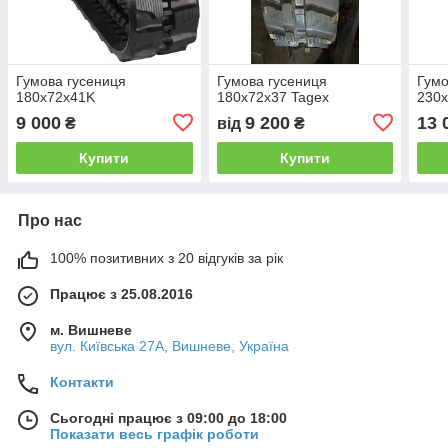
Гумова гусениця
Гумова гусениця
Гумо
180х72х41K
180х72х37 Tagex
230х
9 000
9 200
13 
₴
від
₴
Купити
Купити
Про нас
100% позитивних з 20 відгуків за рік
Працює з 25.08.2016
м. Вишневе
вул. Київська 27А, Вишневе, Україна
Контакти
Сьогодні працює з 09:00 до 18:00
Показати весь графік роботи