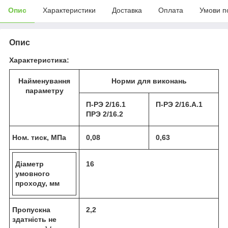
Опис
Характеристики
Доставка
Оплата
Умови п
Опис
Характеристика:
Найменування
Норми для виконань
параметру
П-РЭ 2/16.1
П-РЭ 2/16.А.1
ПРЭ 2/16.2
Ном. тиск, МПа
0,08
0,63
Діаметр
16
умовного
проходу, мм
Пропускна
2,2
здатність не