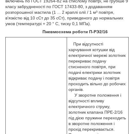
включень по ГОСТ 19264-82 на стислому повітрі, не грубіше 9
класу забрудненості по ГОСТ 17433-80, з додаванням
розпорошеної мастила (1 ... 2 краплі олії / 1 м³ повітря,
в'язкістю від 10 сСт до 35 сСт), приведеного до нормальних
умов (температурі + 20 ° С, тиску 0,1 МПа).
Пневмосхема роботи П-РЭ2/16
При відсутності
харчування котушки від
електричної мережі золотник
перекриває подачу
стисненого повітря, при
подачі електрики золотник
відкриває подачу і повітря
проходить вільно до робочих
органів.
У зворотне положення і
відсутності впливу
електричного струму,
золотник клапана ПРЕ-2/16
під дією пружини переходить
в зворотне положення і
прохід перекривається.