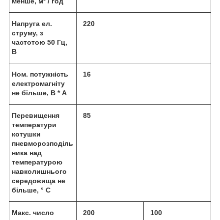
менше, м³ / год
Напруга ел.
220
струму, з
частотою 50 Гц,
В
Ном. потужність
16
електромагніту
не більше, В * А
Перевищення
85
температури
котушки
пневморозподіль
ника над
температурою
навколишнього
середовища не
більше, ° С
Макс. число
200
100