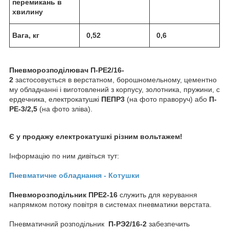
перемикань в
хвилину
Вага, кг
0,52
0,6
Пневморозподілювач П-РЕ2/16-
2
застосовується в верстатном, борошномельному, цементно
му обладнанні і виготовлений з корпусу, золотника, пружини, с
ердечника, електрокатушкі
ПЕПР3
(на фото праворуч) або
П-
РЕ-3/2,5
(на фото зліва).
Є у продажу електрокатушкі різним вольтажем!
Інформацію по ним дивіться тут:
Пневматичне обладнання - Котушки
Пневморозподільник
ПРЕ2-16
служить для керування
напрямком потоку повітря в системах пневматики верстата.
Пневматичний розподільник
П-РЭ2/16-2
забезпечить