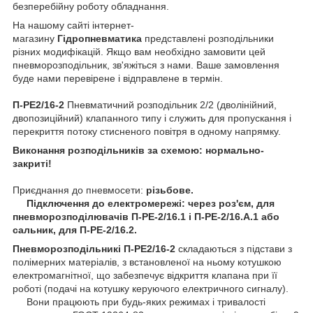
безперебійну роботу обладнання.
На нашому сайті інтернет-
магазину
Гідропневматика
представлені розподільники
різних модифікацій. Якщо вам необхідно замовити цей
пневморозподільник, зв'яжіться з нами. Ваше замовлення
буде нами перевірене і відправлене в термін.
П-РЕ2/16-2
Пневматичний розподільник 2/2 (дволінійний,
двопозиційний) клапанного типу і служить для пропускання і
перекриття потоку стисненого повітря в одному напрямку.
Виконання розподільників за схемою: нормально-
закриті!
Приєднання до пневмосети:
різьбове.
Підключення до електромережі: через роз'єм, для
пневморозподілювачів П-РЕ-2/16.1 і П-РЕ-2/16.А.1 або
сальник, для П-РЕ-2/16.2.
Пневморозподільникі П-РЕ2/16-2
складаються з підстави з
полімерних матеріалів, з встановленої на ньому котушкою
електромагнітної, що забезпечує відкриття клапана при її
роботі (подачі на котушку керуючого електричного сигналу).
Вони працюють при будь-яких режимах і тривалості