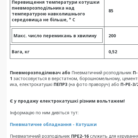
Перевищення температури котушки
пневморозподільника над
85
температурою навколишнього
середовища не більше, ° С
Макс. число перемикань в хвилину
200
Вага, кг
0,52
Пневморозподілювач або
Пневматичний розподільник
П-
1
застосовується в верстатном, борошномельному, цементно
ика, електрокатушкі
ПЕПР3
(на фото праворуч) або
П-РЕ-3/
Є у продажу електрокатушкі різним вольтажем!
Інформацію по ним дивіться тут:
Пневматичне обладнання - Котушки
Пневматичний розподільник
ПРЕ2-16
служить для керування