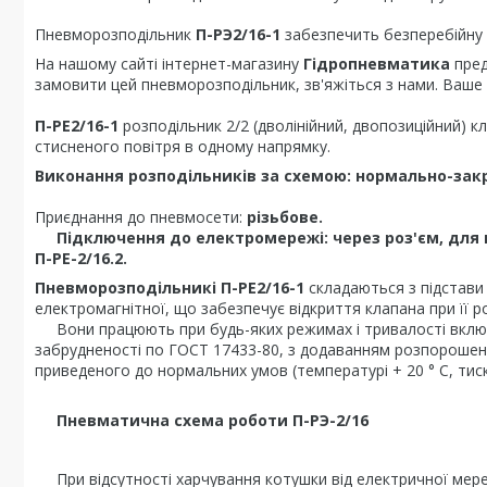
Пневморозподільник
П-РЭ2/16-1
забезпечить безперебійну
На нашому сайті інтернет-магазину
Гідропневматика
пред
замовити цей пневморозподільник, зв'яжіться з нами. Ваше 
П-РЕ2/16-1
розподільник 2/2 (дволінійний, двопозиційний) к
стисненого повітря в одному напрямку.
Виконання розподільників за схемою: нормально-закр
Приєднання до пневмосети:
різьбове.
Підключення до електромережі: через роз'єм, для п
П-РЕ-2/16.2.
Пневморозподільникі П-РЕ2/16-1
складаються з підстави 
електромагнітної, що забезпечує відкриття клапана при її р
Вони працюють при будь-яких режимах і тривалості включе
забрудненості по ГОСТ 17433-80, з додаванням розпорошеної мас
приведеного до нормальних умов (температурі + 20 ° С, тиск
Пневматична схема роботи П-РЭ-2/16
При відсутності харчування котушки від електричної мереж