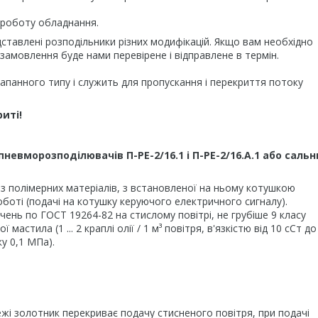
 роботу обладнання.
ставлені розподільники різних модифікацій. Якщо вам необхідно
замовлення буде нами перевірене і відправлене в термін.
лапанного типу і служить для пропускання і перекриття потоку
иті!
невморозподілювачів П-РЕ-2/16.1 і П-РЕ-2/16.А.1 або сальн
з полімерних матеріалів, з встановленої на ньому котушкою
оботі (подачі на котушку керуючого електричного сигналу).
нь по ГОСТ 19264-82 на стислому повітрі, не грубіше 9 класу
тила (1 ... 2 краплі олії / 1 м³ повітря, в'язкістю від 10 сСт до
у 0,1 МПа).
і золотник перекриває подачу стисненого повітря, при подачі