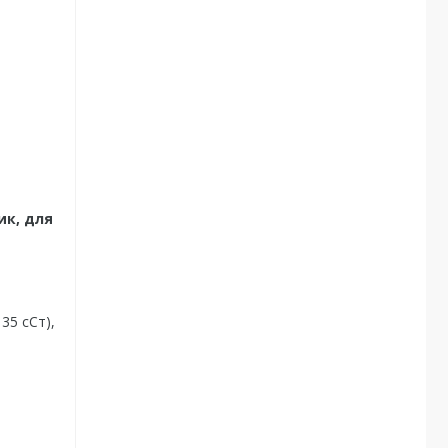
ик, для
 35 сСт),