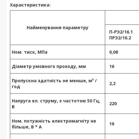
Характеристика:
Найменування параметру
П-РЭ2/16.1
ПРЭ2/16.2
Ном. тиск, МПа
0,08
Діаметр умовного проходу, мм
16
Пропускна здатність не менше, м³ /
2,2
год
Напруга ел. струму, з частотою 50 Гц,
220
В
Ном. потужність електромагніту не
16
більше, В * А