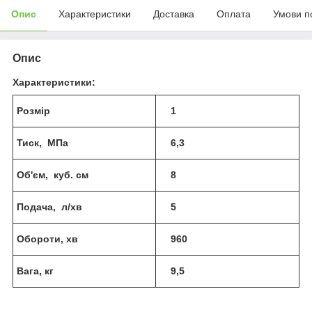
Опис
Характеристики
Доставка
Оплата
Умови п
Опис
Характеристики:
Розм
ір
1
Тиск
, МПа
6,3
Об'єм
, куб. см
8
Подача, л/хв
5
Оборот
и
, хв
960
В
ага
, кг
9,5