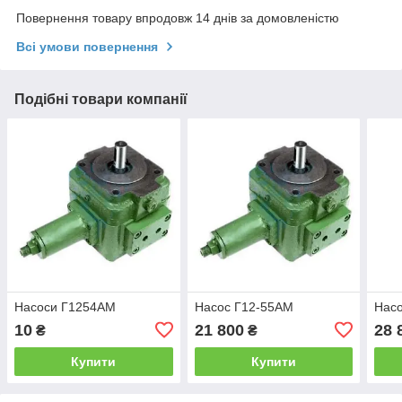
Повернення товару впродовж 14 днів за домовленістю
Всі умови повернення
Подібні товари компанії
Насоси Г1254АМ
Насос Г12-55АМ
Нас
10
21 800
28 
₴
₴
Купити
Купити