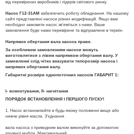
від перевірених виробників і лідерів світового ринку.
Насос Г12-31АМ
забезпечить роботу обладнання. На нашому
сайті представлені насоси різних модифікацій. Якщо вам
необхідно замовити насос зв'яжіться з нами. Ваше
замовлення буде нами перевірене та відправлене в термін.
Напрямок обертання вала насоса праве.
За особливим замовленням насоси можуть
виготовлятися з лівим напрямком обертання валу. У
замовленні слід чітко вказувати типорозмір насоса і
напрямок обертання валу.
Габаритні розміри однопоточних насосів ГАБАРИТ 1:
I- всмоктування, II- нагнітання
ПОРЯДОК ВСТАНОВЛЕННЯ І ПЕРШОГО ПУСКУ!
1. Насос встановлюйте в будь-якому положенні вище або
нижче рівня масла. З'єднання
вала насоса з приводним валом виконуйте за допомогою
пружної муфти. Максимальний