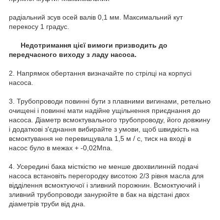
радіальний зсув осей валів 0,1 мм. Максимальний кут
перекосу 1 градус.
Недотримання цієї вимоги призводить до
передчасного виходу з ладу насоса.
2. Напрямок обертання визначайте по стрілці на корпусі
насоса.
3. Трубопроводи повинні бути з плавними вигинами, ретельно
очищені і повинні мати надійне ущільнення приєднання до
насоса. Діаметр всмоктувального трубопроводу, його довжину
і додаткові з'єднання вибирайте з умови, щоб швидкість на
всмоктування не перевищувала 1,5 м / с, тиск на вході в
насос було в межах + -0,02Мпа.
4. Усередині бака місткістю не менше двохвилинній подачі
насоса встановіть перегородку висотою 2/3 рівня масла для
відділення всмоктуючої і зливний порожнин. Всмоктуючий і
зливний трубопроводи занурюйте в бак на відстані двох
діаметрів труби від дна.