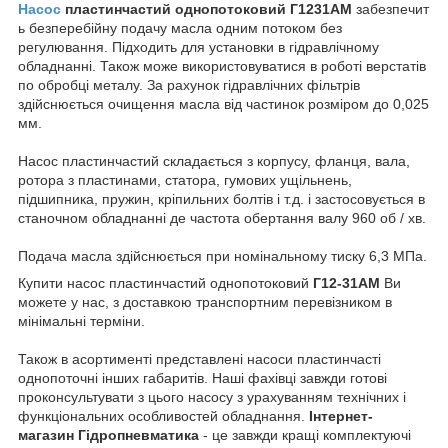
Насос
пластинчастий однопотоковий
Г12
31
АМ
забезпечит
ь безперебійну подачу масла одним потоком без
регулювання. Підходить для установки в гідравлічному
обладнанні. Також може використовуватися в роботі верстатів
по обробці металу. За рахунок гідравлічних фільтрів
здійснюється очищення масла від частинок розміром до 0,025
мм.
Насос пластинчастий складається з корпусу, фланця, вала,
ротора з пластинами, статора, гумових ущільнень,
підшипника, пружин, кріпильних болтів і т.д. і застосовується в
станочном обладнанні де частота обертання валу 960 об / хв.
Подача масла здійснюється при номінальному тиску 6,3 МПа.
Купити насос пластинчастий однопотоковий
Г12-31АМ
Ви
можете у нас, з доставкою транспортним перевізником в
мінімальні терміни.
Також в асортименті представлені насоси пластинчасті
однопоточні інших габаритів. Наші фахівці завжди готові
проконсультувати з цього насосу з урахуванням технічних і
функціональних особливостей обладнання.
Інтернет-
магазин Гідропневматика
- це завжди кращі комплектуючі