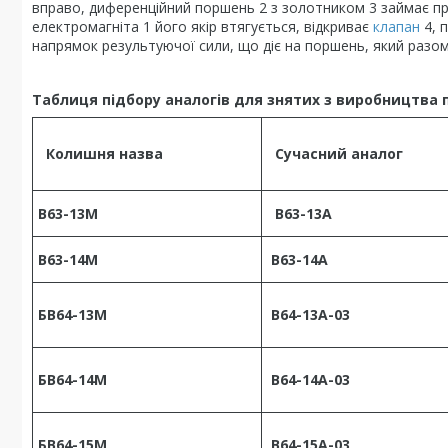
вправо, диференційний поршень 2 з золотником 3 займає прав
електромагніта 1 його якір втягується, відкриває
клапан
4, 
напрямок результуючої сили, що діє на поршень, який разом з
Таблиця підбору аналогів для знятих з виробництва
Колишня назва
Сучасний аналог
В63-13М
В63-13А
В63-14М
В63-14А
БВ64-13М
В64-13А-03
БВ64-14М
В64-14А-03
БВ64-15М
В64-15А-03