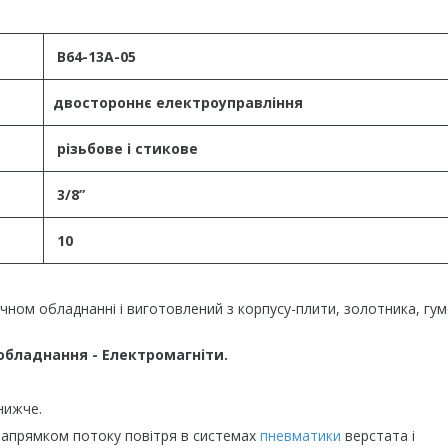
В64-13А-05
двостороннє електроуправління
різьбове і стикове
3/8
”
10
чном обладнанні і виготовлений з корпусу-плити, золотника, гу
бладнання - Електромагніти.
нижче.
напрямком потоку повітря в системах
пневматики
верстата і