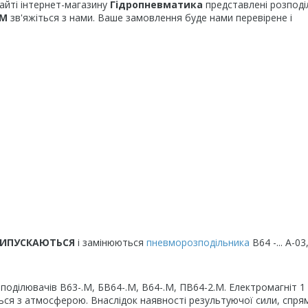
айті інтернет-магазину
Гідропневматика
представлені розподі
3М
зв'яжіться з нами. Ваше замовлення буде нами перевірене і
 ВИПУСКАЮТЬСЯ
і замінюються
пневморозподільника
В64 -... А-03,
ілювачів В63-.М, БВ64-.М, В64-.М, ПВ64-2.М. Електромагніт 1
ься з атмосферою. Внаслідок наявності результуючої сили, спря