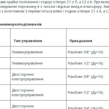
е крайнє положення і з'єднує отвори: С1 з П, а С2 з А. При вкл
повідомляє порожнину 6 з тиском і відсікає вихід в атмосферу. Зм
 золотником 3 переміститься вліво і з'єднає отвори: С1 з А, а С2
 пневморозподілювачів
Тип управління
Приєднання
Пневмоуправління
Різьбове 3/8" (Ду=10)
Пневмоуправління
Різьбове 1/2" (Ду=16)
Двостороннє
Різьбове 3/8" (Ду=10)
електроуправління
Двостороннє
Різьбове 1/2" (Ду=16)
електроуправління
Двостороннє
Різьбове 3/4" (Ду=20)