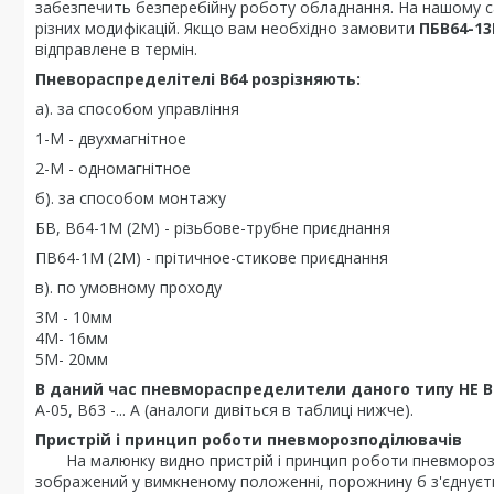
забезпечить безперебійну роботу обладнання. На нашому с
різних модифікацій. Якщо вам необхідно замовити
ПБВ64-1
відправлене в термін.
Пневораспределітелі В64 розрізняють:
а). за способом управління
1-М - двухмагнітное
2-М - одномагнітное
б). за способом монтажу
БВ, В64-1М (2М) - різьбове-трубне приєднання
ПВ64-1М (2М) - прітичное-стикове приєднання
в). по умовному проходу
3М - 10мм
4М- 16мм
5М- 20мм
В даний час пневмораспределители даного типу НЕ
А-05, В63 -... А (аналоги дивіться в таблиці нижче).
Пристрій і принцип роботи пневморозподілювачів
На малюнку видно пристрій і принцип роботи пневморозпод
зображений у вимкненому положенні, порожнину б з'єднуєт