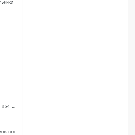
льники
 В64 -...
мованої