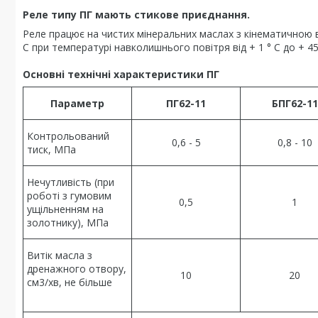
Реле типу ПГ мають стикове приєднання.
Реле працює на чистих мінеральних маслах з кінематичною в'яз
С при температурі навколишнього повітря від + 1 ° С до + 45 
Основні технічні характеристики ПГ
Параметр
ПГ62-11
БПГ62-11
Контрольований
0,6 - 5
0,8 - 10
тиск, МПа
Нечутливість (при
роботі з гумовим
0,5
1
ущільненням на
золотнику), МПа
Витік масла з
дренажного отвору,
10
20
см3/хв, не більше