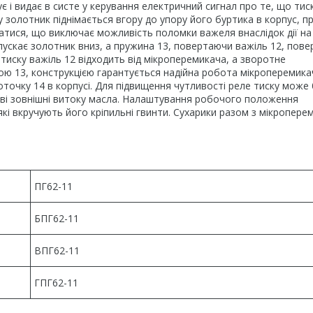
 і видає в систе у керування електричний сигнал про те, що тис
 золотник піднімається вгору до упору його буртика в корпус, п
тися, що виключає можливість поломки важеля внаслідок дії на
пускає золотник вниз, а пружина 13, повертаючи важіль 12, пове
 тиску важіль 12 відходить від мікроперемикача, а зворотне
ю 13, конструкцією гарантується надійна робота мікроперемика
точку 14 в корпусі. Для підвищення чутливості реле тиску може
ві зовнішні витоку масла. Налаштування робочого положення
кі вкручують його кріпильні гвинти. Сухарики разом з мікропер
ПГ62-11
БПГ62-11
ВПГ62-11
ГПГ62-11