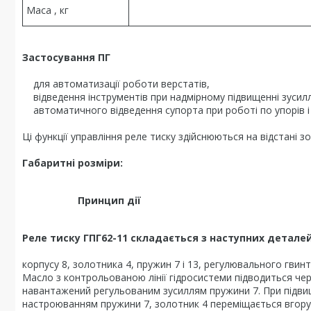
Маса , кг
Застосування ПГ
для автоматизації роботи верстатів,
відведення інструментів при надмірному підвищенні зусилл
автоматичного відведення супорта при роботі по упорів і 
Ці функції управління реле тиску здійснюються на відстані
Габаритні розміри:
Принцип дії
Реле тиску ГПГ62-11 складається з наступних деталей 
корпусу 8, золотника 4, пружин 7 і 13, регулювального гвинта
Масло з контрольованою лінії гідросистеми підводиться чер
навантажений регульованим зусиллям пружини 7. При підвище
настроюванням пружини 7, золотник 4 переміщається вгору і