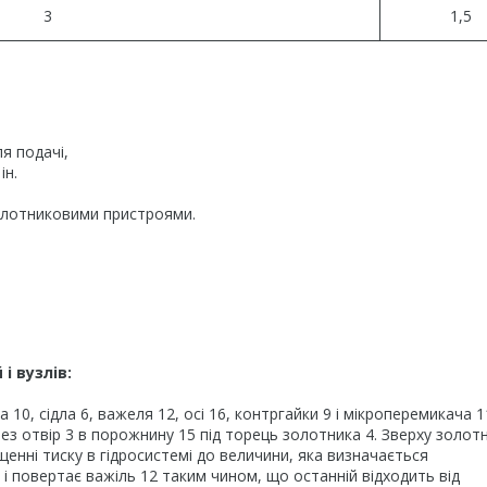
3
1,5
я подачі,
ін.
 золотниковими пристроями.
і вузлів:
 10, сідла 6, важеля 12, осі 16, контргайки 9 і мікроперемикача 1
ез отвір 3 в порожнину 15 під торець золотника 4. Зверху золот
нні тиску в гідросистемі до величини, яка визначається
 повертає важіль 12 таким чином, що останній відходить від