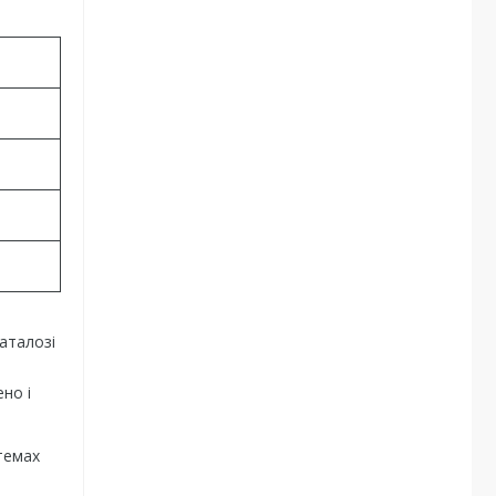
аталозі
но і
темах