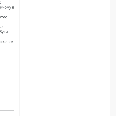
к
ричому в
ртає
ча.
 бути
емикачем