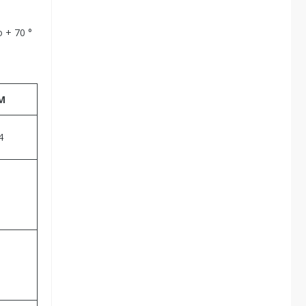
 + 70 °
М
4