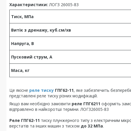
Характеристики:
ЛОГЗ 26005-83
Тиск, МПа
Витік з дренажу, куб.см/хв
Напруга, В
Пусковий струм, А
Маса, кг
Це якісне
реле тиску
ГПГ62-11
, яке забезпечить безпереб
представлені реле тиску різних модифікацій.
Якщо вам необхідно замовити
реле ГПГ6211
оформіть замов
відправлено в найкоротші терміни. ЛОГЗ26005-83
Реле ГПГ62-11
тиску плунжерного типу з електричним мікр
верстатів та інших машин з тиском
до 32 МПа
.