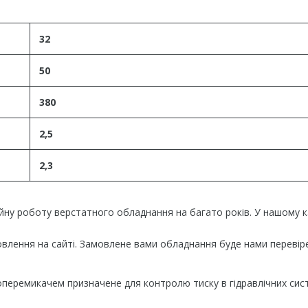
32
50
380
2,5
2,3
ійну роботу верстатного обладнання на багато років. У нашому к
лення на сайті. Замовлене вами обладнання буде нами перевіре
оперемикачем призначене для контролю тиску в гідравлічних сис