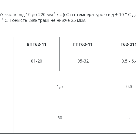
кістю від 10 до 220 мм ² / с (сСт) і температурою від + 10 ° С до
° С. Тонкість фільтрації не нижче 25 мкм.
ВПГ62-11
ГПГ62-11
Г62-21
01-20
05-32
0,5 - 6,
1,5
0,3
50
-