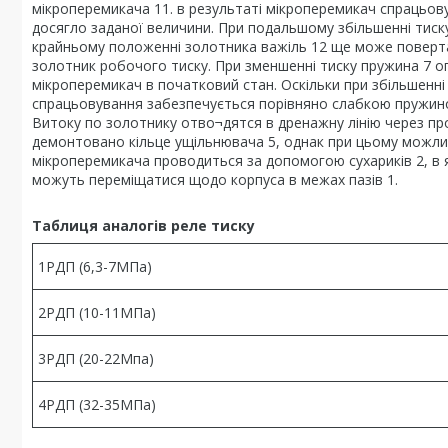
мікроперемикача 11. в результаті мікроперемикач спрацьовує
досягло заданої величини. При подальшому збільшенні тиску
крайньому положенні золотника важіль 12 ще може поверта
золотник робочого тиску. При зменшенні тиску пружина 7 о
мікроперемикач в початковий стан. Оскільки при збільшенні
спрацьовування забезпечується порівняно слабкою пружино
Витоку по золотнику отво¬дятся в дренажну лінію через про
демонтовано кільце ущільнювача 5, однак при цьому можли
мікроперемикача проводиться за допомогою сухариків 2, в я
можуть переміщатися щодо корпуса в межах пазів 1.
Таблиця аналогів реле тиску
1РДП (6,3-7МПа)
2РДП (10-11МПа)
3РДП (20-22Мпа)
4РДП (32-35МПа)