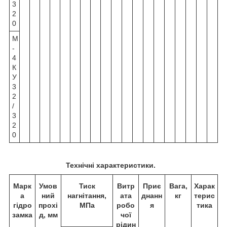
3
2
0
М
-
4
К
У
3
2
/
3
2
0
Технічні характеристики.
Марк
Умов
Тиск
Витр
Приє
Вага,
Харак
а
ний
нагнітання,
ата
днанн
кг
терис
г
і
дро
прохі
МПа
робо
я
тика
замка
д, мм
чої
рідин