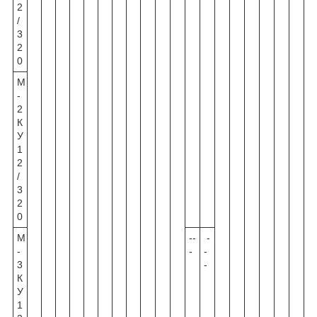
2
/
3
2
0
М
-
2
К
У
1
2
/
3
2
0
М
--
-
-
-
-
3
-
К
У
1