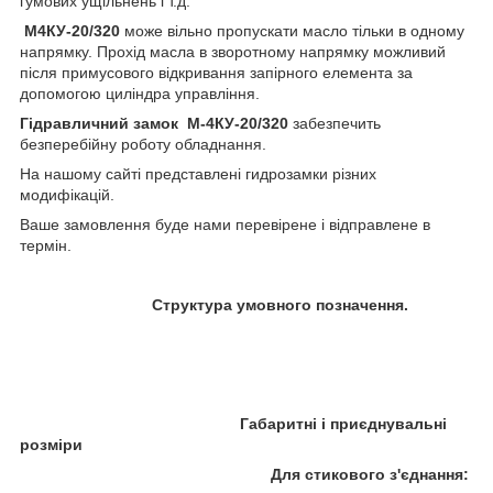
гумових ущільнень і т.д.
М4КУ-
20
/320
може вільно пропускати масло тільки в одному
напрямку. Прохід масла в зворотному напрямку можливий
після примусового відкривання запірного елемента за
допомогою циліндра управління.
Гідравличний замок
М-4КУ-
20
/320
забезпечить
безперебійну роботу обладнання.
На нашому сайті представлені гидрозамки різних
модифікацій.
Ваше замовлення буде нами перевірене і відправлене в
термін.
Структура умовного позначення.
Габаритні і приєднувальні
розміри
Для стикового з'єднання: