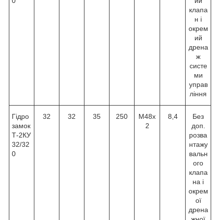
0
ий
клапа
н і
окрем
ий
дрена
ж
систе
ми
управ
ління
Гідро
32
32
35
250
М48х
8,4
Без
замок
2
доп.
Т-2КУ
розва
32/32
нтажу
0
вальн
ого
клапа
на і
окрем
ої
дрена
жної