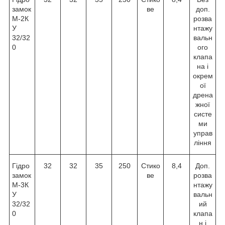
замок
ве
доп.
М-2К
розва
У
нтажу
32/32
вальн
0
ого
клапа
на і
окрем
ої
дрена
жної
систе
ми
управ
ління
Гідро
32
32
35
250
Стико
8,4
Доп.
замок
ве
розва
М-3К
нтажу
У
вальн
32/32
ий
0
клапа
н і