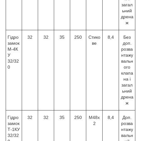
загал
ьний
дрена
ж
Гідро
32
32
35
250
Стико
8,4
Без
замок
ве
доп.
М-4К
розва
У
нтажу
32/32
вальн
0
ого
клапа
на і
загал
ьний
дрена
ж
Гідро
32
32
35
250
М48х
8,4
Доп.
замок
2
розва
Т-1КУ
нтажу
32/32
вальн