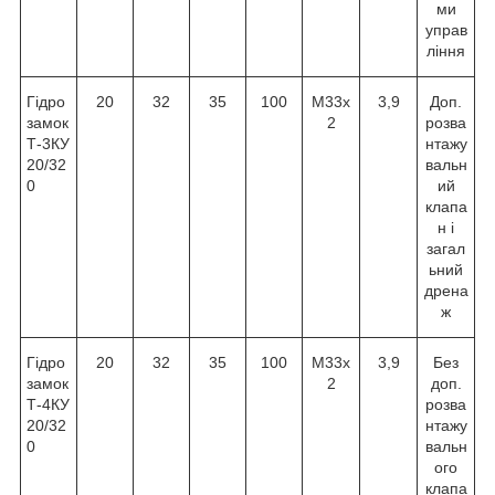
ми
управ
ління
Гідро
20
32
35
100
М33х
3,9
Доп.
замок
2
розва
Т-3КУ
нтажу
20/32
вальн
0
ий
клапа
н і
загал
ьний
дрена
ж
Гідро
20
32
35
100
М33х
3,9
Без
замок
2
доп.
Т-4КУ
розва
20/32
нтажу
0
вальн
ого
клапа