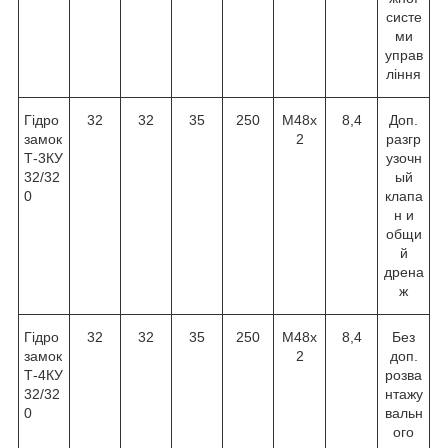
систе
ми
управ
ління
Гідро
32
32
35
250
М48х
8,4
Доп.
замок
2
разгр
Т-3КУ
узочн
32/32
ый
0
клапа
н и
общи
й
дрена
ж
Гідро
32
32
35
250
М48х
8,4
Без
замок
2
доп.
Т-4КУ
розва
32/32
нтажу
0
вальн
ого