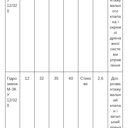
12/32
вальн
0
ого
клапа
на і
окрем
ої
дрена
жної
систе
ми
управ
ління
Гідро
12
32
35
40
Стико
2,6
Доп.
замок
ве
розва
М-3К
нтажу
У
вальн
12/32
ий
0
клапа
н і
загал
ьний
дрена