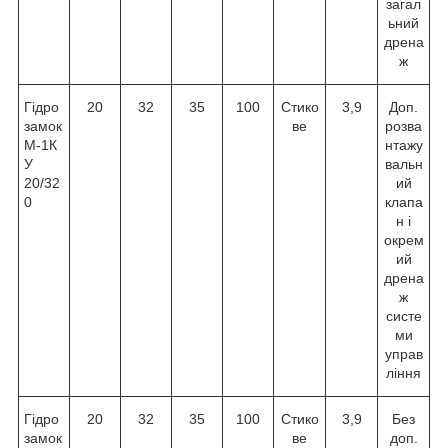
загал
ьний
дрена
ж
Гідро
20
32
35
100
Стико
3,9
Доп.
замок
ве
розва
М-1К
нтажу
У
вальн
20/32
ий
0
клапа
н і
окрем
ий
дрена
ж
систе
ми
управ
ління
Гідро
20
32
35
100
Стико
3,9
Без
замок
ве
доп.