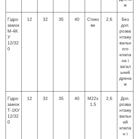
ж
Гідро
12
32
35
40
Стико
2,6
Без
замок
ве
доп.
М-4К
розва
У
нтажу
12/32
вальн
0
ого
клапа
на і
загал
ьний
дрена
ж
Гідро
12
32
35
40
М22х
2,6
Доп.
замок
1,5
розва
Т-1КУ
нтажу
12/32
вальн
0
ий
клапа
н і