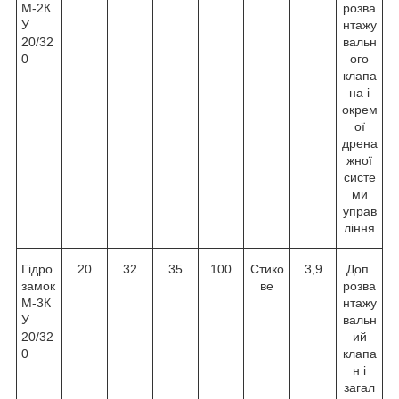
М-2К
розва
У
нтажу
20/32
вальн
0
ого
клапа
на і
окрем
ої
дрена
жної
систе
ми
управ
ління
Гідро
20
32
35
100
Стико
3,9
Доп.
замок
ве
розва
М-3К
нтажу
У
вальн
20/32
ий
0
клапа
н і
загал