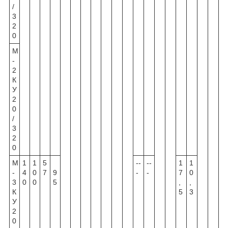
/
3
2
0
М
-
2
К
У
2
0
/
3
2
0
М
1
1
5
--
--
1
1
-
4
0
7
9
-
-
7
0
3
0
0
5
,
,
К
5
3
У
2
0