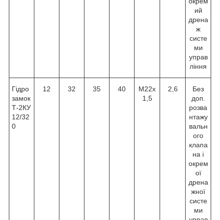
окрем
ий
дрена
ж
систе
ми
управ
ління
Гідро
12
32
35
40
М22х
2,6
Без
замок
1,5
доп.
Т-2КУ
розва
12/32
нтажу
0
вальн
ого
клапа
на і
окрем
ої
дрена
жної
систе
ми
управ