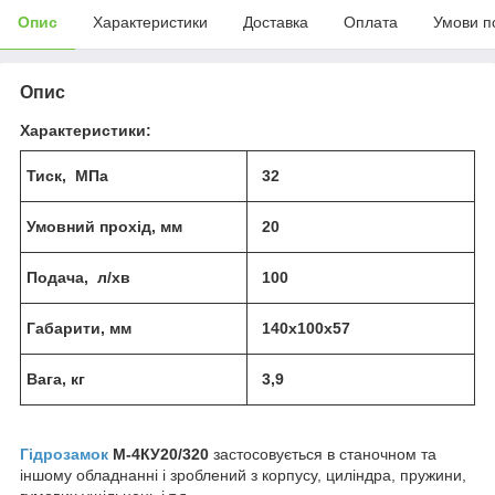
Опис
Характеристики
Доставка
Оплата
Умови п
Опис
Характеристики:
Тиск, МПа
32
Умовний прохід, мм
20
Подача, л/хв
100
Габарити, мм
140х100х57
Вага, кг
3,9
Гідрозамок
М-4КУ
20
/320
застосовується в станочном та
іншому обладнанні і зроблений з корпусу, циліндра, пружини,