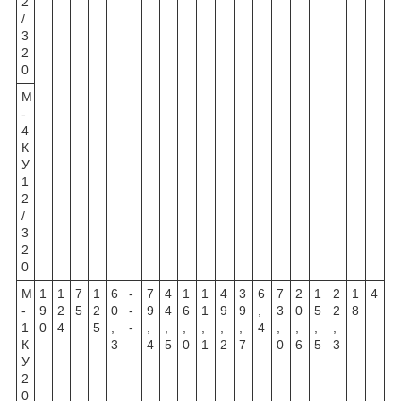
2
/
3
2
0
М
-
4
К
У
1
2
/
3
2
0
М
1
1
7
1
6
-
7
4
1
1
4
3
6
7
2
1
2
1
4
-
9
2
5
2
0
-
9
4
6
1
9
9
,
3
0
5
2
8
1
0
4
5
,
-
,
,
,
,
,
,
4
,
,
,
,
К
3
4
5
0
1
2
7
0
6
5
3
У
2
0