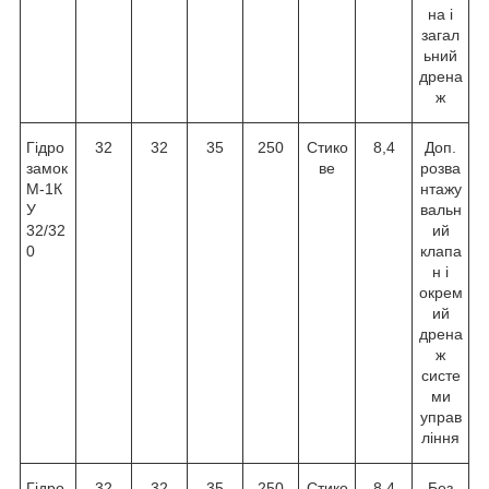
на і
загал
ьний
дрена
ж
Гідро
32
32
35
250
Стико
8,4
Доп.
замок
ве
розва
М-1К
нтажу
У
вальн
32/32
ий
0
клапа
н і
окрем
ий
дрена
ж
систе
ми
управ
ління
Гідро
32
32
35
250
Стико
8,4
Без