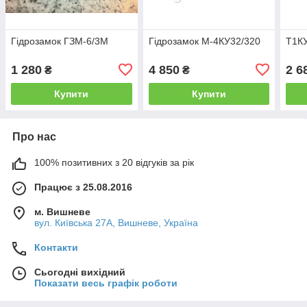
Гідрозамок ГЗМ-6/3М
Гідрозамок М-4КУ32/320
Т1КУ
1 280
4 850
2 6
₴
₴
Купити
Купити
Про нас
100% позитивних з 20 відгуків за рік
Працює з 25.08.2016
м. Вишневе
вул. Київська 27А, Вишневе, Україна
Контакти
Сьогодні вихідний
Показати весь графік роботи