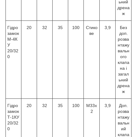
ьний
дрена
ж
Гідро
20
32
35
100
Стико
3,9
Без
замок
ве
доп.
М-4К
розва
У
нтажу
20/32
вальн
0
ого
клапа
на і
загал
ьний
дрена
ж
Гідро
20
32
35
100
М33х
3,9
Доп.
замок
2
розва
Т-1КУ
нтажу
20/32
вальн
0
ий
клапа