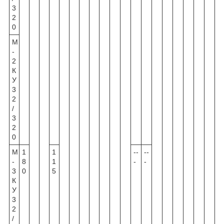
3
2
0
М
-
2
К
У
3
2
/
3
2
0
М
1
1
--
--
-
8
1
-
-
3
0
5
К
У
3
2
/