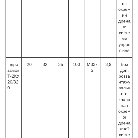
н і
окрем
ий
дрена
ж
систе
ми
управ
ління
Гідро
20
32
35
100
М33х
3,9
Без
замок
2
доп.
Т-2КУ
розва
20/32
нтажу
0
вальн
ого
клапа
на і
окрем
ої
дрена
жної
систе