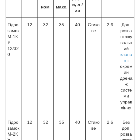
и, л /
ном.
макс.
хв
Гідро
12
32
35
40
Стико
2,6
Доп.
замок
ве
розва
М-1К
нтажу
У
вальн
12/32
ий
0
клапа
н
і
окрем
ий
дрена
ж
систе
ми
управ
ління
Гідро
12
32
35
40
Стико
2,6
Без
замок
ве
доп.
М-2К
розва
У
нтажу