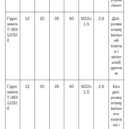
ління
Гідро
12
32
35
40
М22х
2,6
Доп.
замок
1,5
розва
Т-3КУ
нтажу
12/32
вальн
0
ий
клапа
н і
загал
ьний
дрена
ж
Гідро
12
32
35
40
М22х
2,6
Без
замок
1,5
доп.
Т-4КУ
розва
12/32
нтажу
0
вальн
ого
клапа
на і