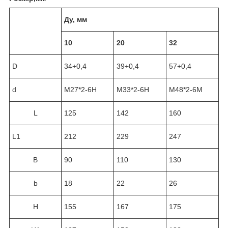
Ду, мм
10
20
32
D
34+0,4
39+0,4
57+0,4
d
М27*2-6Н
М33*2-6Н
М48*2-6М
L
125
142
160
L1
212
229
247
B
90
110
130
b
18
22
26
H
155
167
175