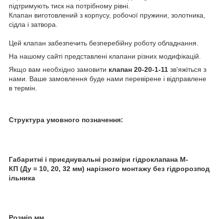
підтримують тиск на потрібному рівні.
Клапан виготовлений з корпусу, робочої пружини, золотника,
сідла і затвора.
Цей клапан забезпечить безперебійну роботу обладнання.
На нашому сайті представлені клапани різних модифікацій.
Якщо вам необхідно замовити
клапан 20-20-1-11
зв'яжіться з
нами. Ваше замовлення буде нами перевірене і відправлене
в термін.
Структура умовного позначення:
Габаритні і приєднувальні розміри гідроклапана М-
КП (Ду = 10, 20, 32 мм) нарізного монтажу без гідророзпод
ільника
Розмір,мм