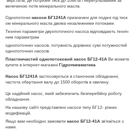
верстатів, де потрібен тиск до 10МПа і нерегульований за
величиною потік мінерального масла.
Однопоточні
насоси БГ1241А
призначені для подачі під тиск
ом мінерального масла двома незалежними потоками.
Технічні параметри двухпоточного насоса відповідають техніч
ним параметрам
однопоточних насосів, потужність дорівнює сумі потужностей
однопоточних насосів.
Пластинчастий однопотоковий насос БГ12-41А
Ви можете
купити в інтернет-магазині
Гідропневматика
.
Насос БГ1241А
застосовується в станочном обладнанні,
частота обертання валу до 1500 оборотів в хвилину.
Це надійний насос, який забезпечить безперебійну роботу
обладнання.
На нашому сайті представлені насоси типу БГ12- різних
модифікацій.
Якщо вам необхідно замовити
насос
БГ12-41А
зв'яжіться з
нами.