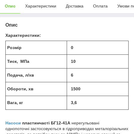
Опис
Характеристики
Доставка
Оплата
Умови п
Опис
Характеристики:
Розмір
0
Тиск, МПа
10
Подача, л/хв
6
Обороти, хв
1500
Вага, кг
3,6
Насоси
пластинчасті БГ12-41А
нерегульовані
однопоточні застосовуються в гідроприводах металорізальних