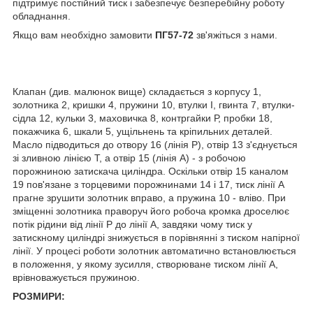
підтримує постійний тиск і забезпечує безперебійну роботу
обладнання.
Якщо вам необхідно замовити
ПГ57-72
зв'яжіться з нами.
Клапан (див. малюнок вище) складається з корпусу 1,
золотника 2, кришки 4, пружини 10, втулки І, гвинта 7, втулки-
сідла 12, кульки 3, маховичка 8, контргайки Р, пробки 18,
покажчика 6, шкали 5, ущільнень та кріпильних деталей.
Масло підводиться до отвору 16 (лінія Р), отвір 13 з'єднується
зі зливною лінією Т, а отвір 15 (лінія А) - з робочою
порожниною затискача циліндра. Оскільки отвір 15 каналом
19 пов'язане з торцевими порожнинами 14 і 17, тиск лінії А
прагне зрушити золотник вправо, а пружина 10 - вліво. При
зміщенні золотника праворуч його робоча кромка дроселює
потік рідини від лінії Р до лінії А, завдяки чому тиск у
затискному циліндрі знижується в порівнянні з тиском напірної
лінії. У процесі роботи золотник автоматично встановлюється
в положення, у якому зусилля, створюване тиском лінії А,
врівноважується пружиною.
РОЗМИРИ: