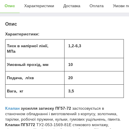
Опис
Характеристики
Доставка
Оплата
Умови п
Опис
Характеристики:
Тиск
в нап
і
рно
ї
л
і
н
ії
,
1
,2-6,3
МПа
У
м
овный прох
і
д, мм
1
0
Подача, л/
хв
2
0
В
ага
, кг
3,
5
Клапан
зусилля затиску ПГ57-72
застосовується в
станочном обладнанні і виготовлений з корпусу, золотника,
тарілки, робочої пружини, кульки, гумових ущільнень, гвинта.
Клапан ПГ5772
ТУ2-053-1569-81Е стикового монтажу,