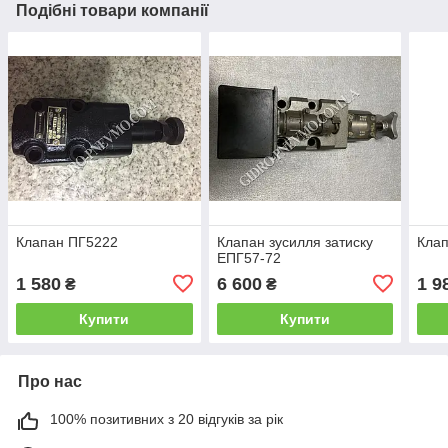
Подібні товари компанії
Клапан ПГ5222
Клапан зусилля затиску
Кла
ЕПГ57-72
1 580
6 600
1 9
₴
₴
Купити
Купити
Про нас
100% позитивних з 20 відгуків за рік