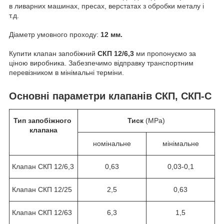
в ливарних машинах, пресах, верстатах з обробки металу і
т.д.
Діаметр умовного проходу:
12 мм.
Купити клапан запобіжний
СКП 12/6,3
ми пропонуємо за
ціною виробника. Забезпечимо відправку транспортним
перевізником в мінімальні терміни.
Основні параметри клапанів СКП, СКП-С
Тип запобіжного
Тиск
(МРа)
клапана
номінальне
мінімальне
Клапан СКП 12/6,3
0,63
0,03-0,1
Клапан СКП 12/25
2,5
0,63
Клапан СКП 12/63
6,3
1,5