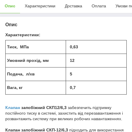
Опис
Характеристики
Доставка
Оплата
Умови п
Опис
Характеристики:
Тиск, МПа
0,63
Умовний прохід, мм
12
Подача, л/хв
5
Вага, кг
0,7
Клапан
запобіжний
СКП12/6,3
забезпечить підтримку
постійного тиску в системі, захистить від перезавантаження і
розвантажить систему при великих робочих навантаженнях.
Клапан запобіжний
СКП-12/6,3
підходить для використання