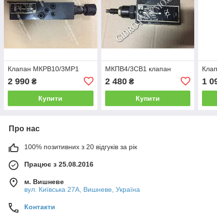
Клапан МКРВ10/3МР1
МКПВ4/3СВ1 клапан
Кла
2 990
2 480
1 0
₴
₴
Купити
Купити
Про нас
100% позитивних з 20 відгуків за рік
Працює з 25.08.2016
м. Вишневе
вул. Київська 27А, Вишневе, Україна
Контакти