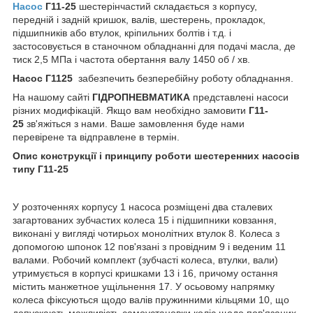
Насос
Г11-25
шестерінчастий складається з корпусу,
передній і задній кришок, валів, шестерень, прокладок,
підшипників або втулок, кріпильних болтів і т.д. і
застосовується в станочном обладнанні для подачі масла, де
тиск 2,5 МПа і частота обертання валу 1450 об / хв.
Насос Г1125
забезпечить безперебійну роботу обладнання.
На нашому сайті
ГІДРОПНЕВМАТИКА
представлені насоси
різних модифікацій. Якщо вам необхідно замовити
Г11-
25
зв'яжіться з нами. Ваше замовлення буде нами
перевірене та відправлене в термін.
Опис конструкції і принципу роботи шестеренних насосів
типу Г11-25
У розточеннях корпусу 1 насоса розміщені два сталевих
загартованих зубчастих колеса 15 і підшипники ковзання,
виконані у вигляді чотирьох монолітних втулок 8. Колеса з
допомогою шпонок 12 пов'язані з провідним 9 і веденим 11
валами. Робочий комплект (зубчасті колеса, втулки, вали)
утримується в корпусі кришками 13 і 16, причому остання
містить манжетное ущільнення 17. У осьовому напрямку
колеса фіксуються щодо валів пружинними кільцями 10, що
допускають можливість самоустановки коліс щодо пов'язаних