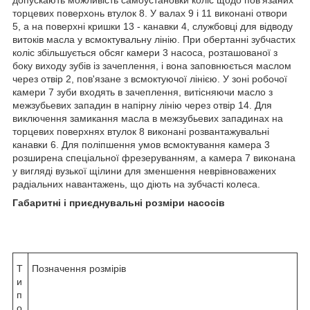
торцевих поверхонь втулок 8. У валах 9 і 11 виконані отвори
5, а на поверхні кришки 13 - канавки 4, службовці для відводу
витоків масла у всмоктувальну лінію. При обертанні зубчастих
коліс збільшується обсяг камери 3 насоса, розташованої з
боку виходу зубів із зачеплення, і вона заповнюється маслом
через отвір 2, пов'язане з всмоктуючої лінією. У зоні робочої
камери 7 зуби входять в зачеплення, витісняючи масло з
межзубьевих западин в напірну лінію через отвір 14. Для
виключення замикання масла в межзубьевих западинах на
торцевих поверхнях втулок 8 виконані розвантажувальні
канавки 6. Для поліпшення умов всмоктування камера 3
розширена спеціальної фрезеруванням, а камера 7 виконана
у вигляді вузької щілини для зменшення неврівноважених
радіальних навантажень, що діють на зубчасті колеса.
Габаритні і приєднувальні розміри насосів
Т
Позначення розмірів
и
п
о