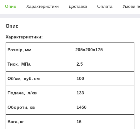
Опис
Характеристики
Доставка
Оплата
Умови п
Опис
Характеристики:
Розм
ір, мм
205x200x175
Тиск
, МПа
2,5
Об'єм
, куб. см
100
Подача, л/хв
133
Оборот
и
, хв
1450
В
ага
, кг
16