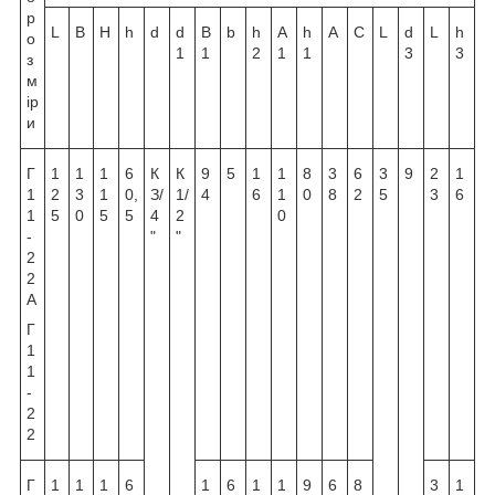
р
L
В
Н
h
d
d
B
b
h
А
h
А
С
L
d
L
h
о
1
1
2
1
1
3
3
з
м
ір
и
Г
1
1
1
6
К
К
9
5
1
1
8
3
6
3
9
2
1
1
2
3
1
0,
З/
1/
4
6
1
0
8
2
5
3
6
1
5
0
5
5
4
2
0
-
"
"
2
2
А
Г
1
1
-
2
2
Г
1
1
1
6
1
6
1
1
9
6
8
3
1