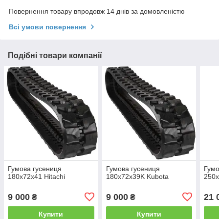
Повернення товару впродовж 14 днів за домовленістю
Всі умови повернення
Подібні товари компанії
Гумова гусениця
Гумова гусениця
Гумо
180х72х41 Hitachi
180х72х39K Kubota
250х
9 000
9 000
21 
₴
₴
Купити
Купити