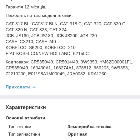
Гарантія 12 місяців.
Підходить на такі моделі техніки:
CAT 317 BL, CAT317 BLN, CAT 318 C, CAT 320, CAT 320 C,
CAT 320 N, CAT 323, CAT 324.
JCB JS160, JCB JS180, JCB JS200, JCB 220.
CASE CX210, CASE 240.
KOBELCO SK200, KOBELCO 210.
FIAT-KOBELCO/NEW HOLLAND E215LC.
Код товару: CR5350/49, CR5014/49, 9W9353, YM62D00001F1,
CR5350/49, 160430A1, 168274A1, 878812, 966203, 9W9353,
72210200, E01198A1M00049, JRA0082, KRA1260.
Приховати
Характеристики
Основні атрибути
Тип техніки
Землерийна техніка
Тип запчастини
Оригінал