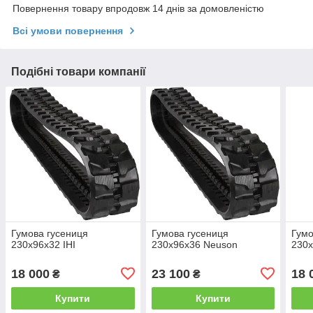
Повернення товару впродовж 14 днів за домовленістю
Всі умови повернення
Подібні товари компанії
Гумова гусениця
Гумова гусениця
Гумо
230х96х32 IHI
230х96х36 Neuson
230х
18 000
23 100
18 
₴
₴
Купити
Купити