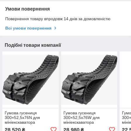
Умови повернення
Повернення товару впродовж 14 днів за домовленістю
Всі умови повернення
Подібні товари компанії
Гумова гусениця
Гумова гусениця
Гумо
300×52,5x76N для
300×52,5x76W для
300×
мініекскаватора
мініекскаватора
міні
28 520
28 980
22 
₴
₴